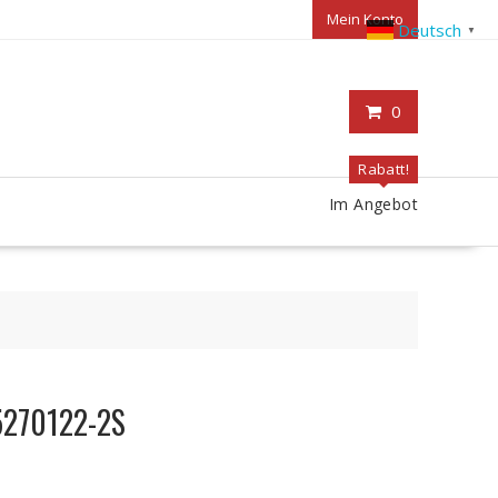
Mein Konto
Deutsch
▼
0
Rabatt!
Im Angebot
-5270122-2S