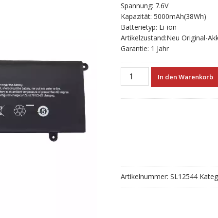
Spannung: 7.6V
Kapazität: 5000mAh(38Wh)
Batterietyp: Li-ion
Artikelzustand:Neu Original-Ak
Garantie: 1 Jahr
Neuer
In den Warenkorb
Akku
für
ZL-
5270122-
2S
Menge
Artikelnummer:
SL12544
Kateg