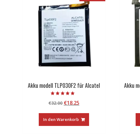
Akku modell TLP030F2 für Alcatel
Akku m
Bewertet mit
Ursprünglicher
Aktueller
€
18.25
€
32.00
5.00
von 5
Preis
Preis
war:
ist:
In den Warenkorb
€32.00
€18.25.