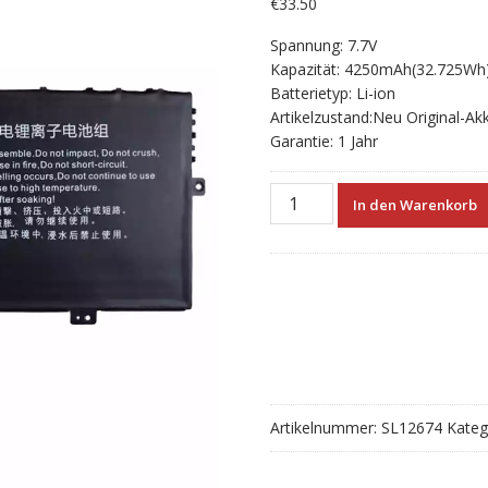
€
33.50
Spannung: 7.7V
Kapazität: 4250mAh(32.725Wh
Batterietyp: Li-ion
Artikelzustand:Neu Original-Ak
Garantie: 1 Jahr
Neuer
In den Warenkorb
Akku
für
X310,Chuwi
LarkBook
CWI509
Jumper
JNB13
Ezbook
X3
Artikelnummer:
SL12674
Kateg
air
8128
Menge