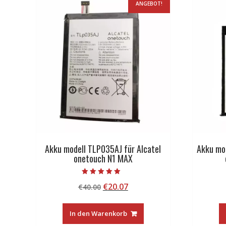
ANGEBOT!
Akku modell TLP035AJ für Alcatel
Akku mo
onetouch N1 MAX
Bewertet mit
Ursprünglicher
Aktueller
€
20.07
€
40.00
5.00
von 5
Preis
Preis
war:
ist:
In den Warenkorb
€40.00
€20.07.