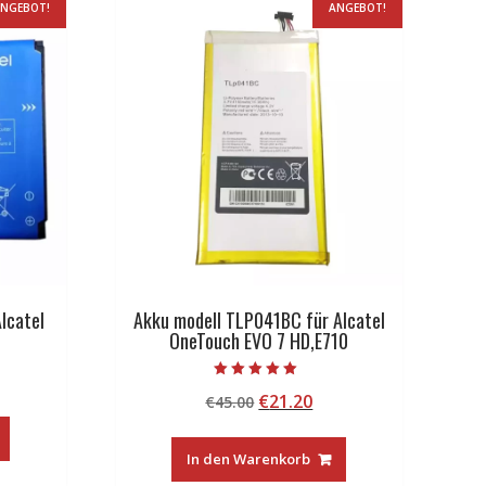
NGEBOT!
ANGEBOT!
lcatel
Akku modell TLP041BC für Alcatel
OneTouch EVO 7 HD,E710
licher
tueller
Bewertet mit
Ursprünglicher
Aktueller
€
21.20
eis
€
45.00
5.00
von 5
Preis
Preis
:
war:
ist:
8.93.
In den Warenkorb
€45.00
€21.20.