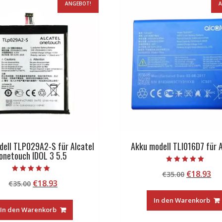
ANGEBOT!
A
dell TLP029A2-S für Alcatel
Akku modell TLI016D7 für A
onetouch IDOL 3 5.5
Bewertet mit
Ursprüng
Ak
€
18.93
€
35.00
5.00
Bewertet mit
von 5
Ursprünglicher
Aktueller
€
18.93
€
35.00
Preis
Pr
5.00
von 5
Preis
Preis
war:
ist
In den Warenkorb
war:
ist:
€35.00
€1
In den Warenkorb
€35.00
€18.93.