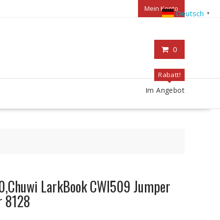
Mein Konto
Deutsch
▼
0
Rabatt!
Im Angebot
10,Chuwi LarkBook CWI509 Jumper
r 8128