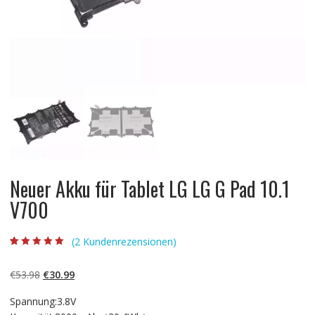
Neuer Akku für Tablet LG LG G Pad 10.1
V700
(
2
Kundenrezensionen)
Bewertet mit
2
5.00
von 5,
basierend auf
Ursprünglicher
Aktueller
€
53.98
€
30.99
Kundenbewertun
gen
Preis
Preis
Spannung:3.8V
war:
ist: