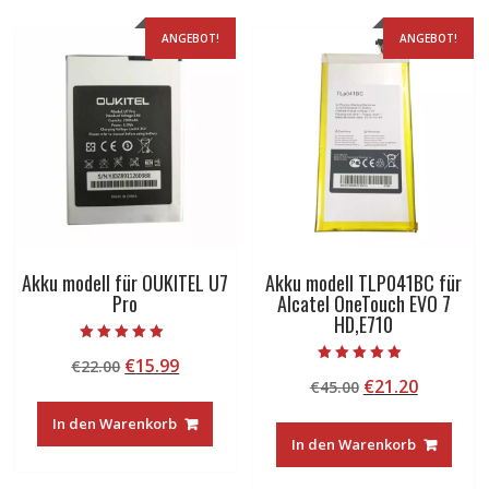
ANGEBOT!
ANGEBOT!
Akku modell für OUKITEL U7
Akku modell TLP041BC für
Pro
Alcatel OneTouch EVO 7
HD,E710
Bewertet mit
Ursprünglicher
Aktueller
€
15.99
€
22.00
5.00
Bewertet mit
von 5
Ursprünglicher
Aktuelle
€
21.20
Preis
Preis
€
45.00
5.00
von 5
Preis
Preis
war:
ist:
In den Warenkorb
war:
ist:
€22.00
€15.99.
In den Warenkorb
€45.00
€21.20.