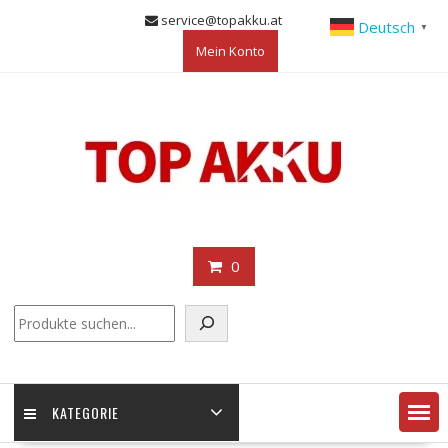
Skip
service@topakku.at
Deutsch
▼
to
Mein Konto
content
0
KATEGORIE