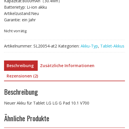
Kapazität:8000mAh（30.4Wh）
€53.98
€30.99.
Batterietyp: Li-ion akku
Artikelzustand:Neu
Garantie: ein Jahr
Nicht vorrätig
Artikelnummer:
SL20054-at2
Kategorien:
Akku-Typ
,
Tablet-Akkus
Beschreibung
Zusätzliche Informationen
Rezensionen (2)
Beschreibung
Neuer Akku für Tablet LG LG G Pad 10.1 V700
Ähnliche Produkte