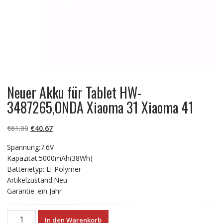
Neuer Akku für Tablet HW-
3487265,ONDA Xiaoma 31 Xiaoma 41
Ursprünglicher
Aktueller
€
61.00
€
40.67
Preis
Preis
Spannung:7.6V
war:
ist:
Kapazität:5000mAh(38Wh)
€61.00
€40.67.
Batterietyp: Li-Polymer
Artikelzustand:Neu
Garantie: ein Jahr
Neuer
In den Warenkorb