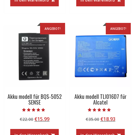
In den Warenkorb
In den Warenkorb
€22.00
€15.99.
€35.00
€18.93.
ANGEBOT!
ANGEBOT!
Akku modell für BQS-5052
Akku modell TLI016D7 für
SENSE
Alcatel
Bewertet mit
Bewertet mit
Ursprünglicher
Aktueller
Ursprünglicher
Aktuelle
€
15.99
€
18.93
€
22.00
€
35.00
5.00
5.00
von 5
von 5
Preis
Preis
Preis
Preis
war:
ist:
war:
ist: