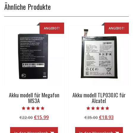
Ähnliche Produkte
ANGEBOT!
ANGEBOT!
Akku modell für Megafon
Akku modell TLP030JC für
MS3A
Alcatel
Bewertet mit
Bewertet mit
Ursprünglicher
Aktueller
Ursprünglicher
Aktuelle
€
15.99
€
18.93
€
22.00
€
35.00
5.00
4.50
von 5
von 5
Preis
Preis
Preis
Preis
war:
ist:
war:
ist: