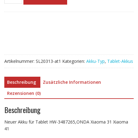
Akku
für
Tablet
HW-
3487265,ONDA
Xiaoma
31
Xiaoma
41
Artikelnummer:
SL20313-at1
Kategorien:
Akku-Typ
,
Tablet-Akkus
Menge
Beschreibung
Zusätzliche Informationen
Rezensionen (0)
Beschreibung
Neuer Akku für Tablet HW-3487265,ONDA Xiaoma 31 Xiaoma
41