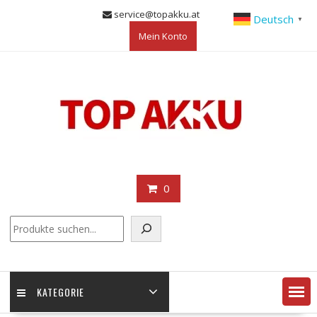
Skip
service@topakku.at
Deutsch
▼
to
Mein Konto
content
0
KATEGORIE