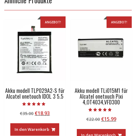
Ähnliche Produkte
ANGEBOT!
ANGEBOT!
Akku modell TLP029A2-S für
Akku modell TLi015M1 für
Alcatel onetouch IDOL 3 5.5
Alcatel onetouch Pixi
4,OT4034,VFD300
Bewertet mit
Ursprünglicher
Aktueller
€
18.93
€
35.00
5.00
Bewertet mit
von 5
Ursprünglicher
Aktuelle
€
15.99
Preis
Preis
€
22.00
4.50
von 5
Preis
Preis
war:
ist:
In den Warenkorb
war:
ist:
€35.00
€18.93.
In den Warenkorb