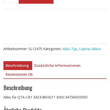
Akku
für
QTA-
CB1
EAC64804211
B00C4473A9D0005
Menge
Artikelnummer:
SL12475
Kategorien:
Akku-Typ
,
Laptop-Akkus
Beschreibung
Zusätzliche Informationen
Rezensionen (0)
Beschreibung
Akku für QTA-CB1 EAC64804211 B00C4473A9D0005