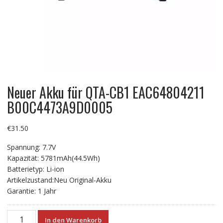
Neuer Akku für QTA-CB1 EAC64804211
B00C4473A9D0005
€
31.50
Spannung: 7.7V
Kapazität: 5781mAh(44.5Wh)
Batterietyp: Li-ion
Artikelzustand:Neu Original-Akku
Garantie: 1 Jahr
Neuer
In den Warenkorb