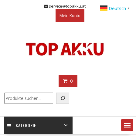
Skip
service@topakku.at
Deutsch
▼
to
Mein Konto
content
0
KATEGORIE