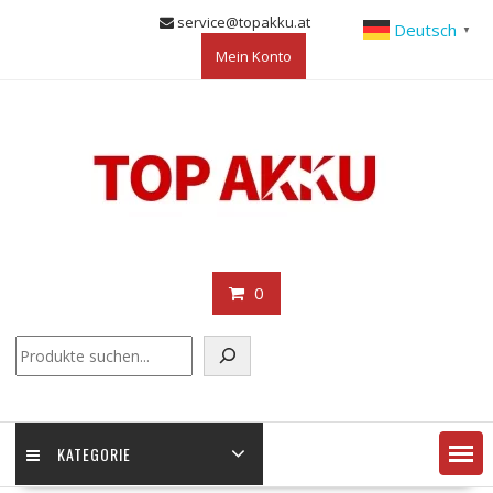
Skip
service@topakku.at
Deutsch
▼
to
Mein Konto
content
0
KATEGORIE