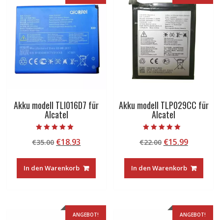
Akku modell TLI016D7 für
Akku modell TLP029CC für
Alcatel
Alcatel
Bewertet mit
Bewertet mit
Ursprünglicher
Aktueller
Ursprünglicher
Aktuelle
€
18.93
€
15.99
€
35.00
€
22.00
5.00
5.00
von 5
von 5
Preis
Preis
Preis
Preis
war:
ist:
war:
ist:
In den Warenkorb
In den Warenkorb
€35.00
€18.93.
€22.00
€15.99.
ANGEBOT!
ANGEBOT!