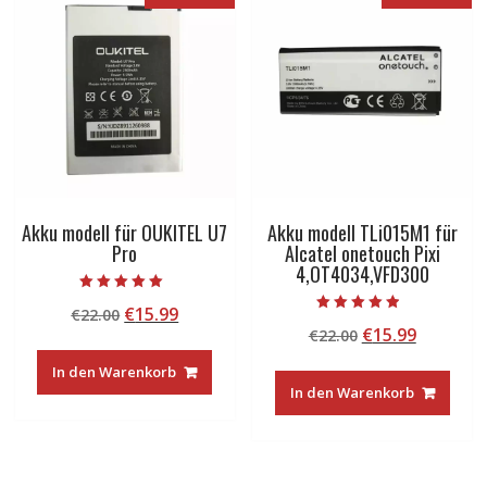
Akku modell für OUKITEL U7
Akku modell TLi015M1 für
Pro
Alcatel onetouch Pixi
4,OT4034,VFD300
Bewertet mit
Ursprünglicher
Aktueller
€
15.99
€
22.00
5.00
Bewertet mit
von 5
Ursprünglicher
Aktuelle
€
15.99
Preis
Preis
€
22.00
4.50
von 5
Preis
Preis
war:
ist:
In den Warenkorb
war:
ist:
€22.00
€15.99.
In den Warenkorb
€22.00
€15.99.