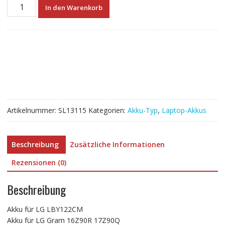
Neuer
In den Warenkorb
Akku
für
LG
LBY122CM
Menge
Artikelnummer:
SL13115
Kategorien:
Akku-Typ
,
Laptop-Akkus
Beschreibung
Zusätzliche Informationen
Rezensionen (0)
Beschreibung
Akku für LG LBY122CM
Akku für LG Gram 16Z90R 17Z90Q