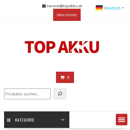
Skip
service@topakku.at
Deutsch
▼
to
Mein Konto
content
0
KATEGORIE