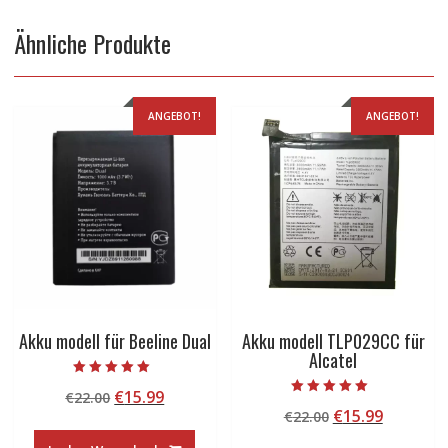
Ähnliche Produkte
ANGEBOT!
ANGEBOT!
Akku modell für Beeline Dual
Akku modell TLP029CC für
Alcatel
Bewertet mit
Ursprünglicher
Aktueller
€
15.99
€
22.00
5.00
Bewertet mit
von 5
Ursprünglicher
Aktuelle
€
15.99
Preis
Preis
€
22.00
5.00
von 5
Preis
Preis
war:
ist: