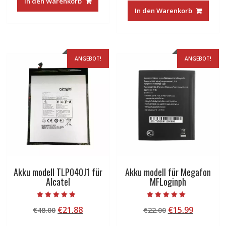
In den Warenkorb
war:
ist:
€22.00
€15.99.
In den Warenkorb
€22.00
€15.99.
ANGEBOT!
ANGEBOT!
Akku modell TLP040J1 für
Akku modell für Megafon
Alcatel
MFLoginph
Bewertet mit
Bewertet mit
Ursprünglicher
Aktueller
Ursprünglicher
Aktuelle
€
21.88
€
15.99
€
48.00
€
22.00
4.50
5.00
von 5
von 5
Preis
Preis
Preis
Preis