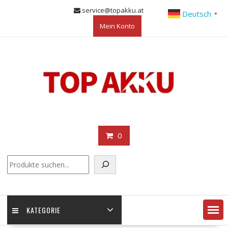
Skip
service@topakku.at
Deutsch
▼
to
Mein Konto
content
0
KATEGORIE