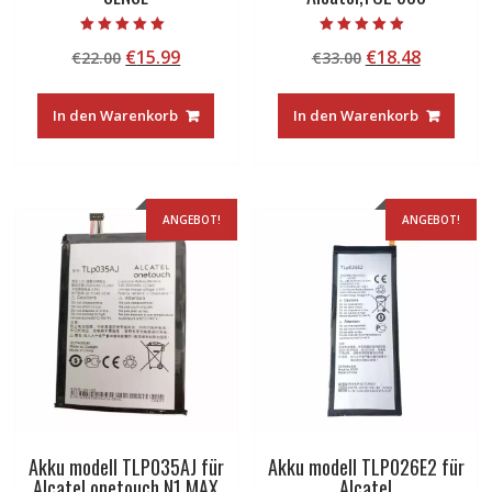
Bewertet mit
Bewertet mit
Ursprünglicher
Aktueller
Ursprünglicher
Aktuelle
€
15.99
€
18.48
€
22.00
€
33.00
5.00
5.00
von 5
von 5
Preis
Preis
Preis
Preis
war:
ist:
war:
ist:
In den Warenkorb
In den Warenkorb
€22.00
€15.99.
€33.00
€18.48.
ANGEBOT!
ANGEBOT!
Akku modell TLP035AJ für
Akku modell TLP026E2 für
Alcatel onetouch N1 MAX
Alcatel