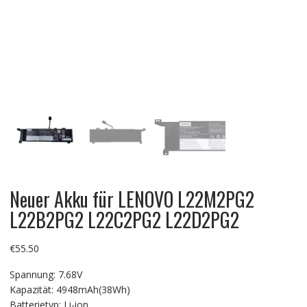
Neuer Akku für LENOVO L22M2PG2
L22B2PG2 L22C2PG2 L22D2PG2
€
55.50
Spannung: 7.68V
Kapazität: 4948mAh(38Wh)
Batterietyp: Li-ion