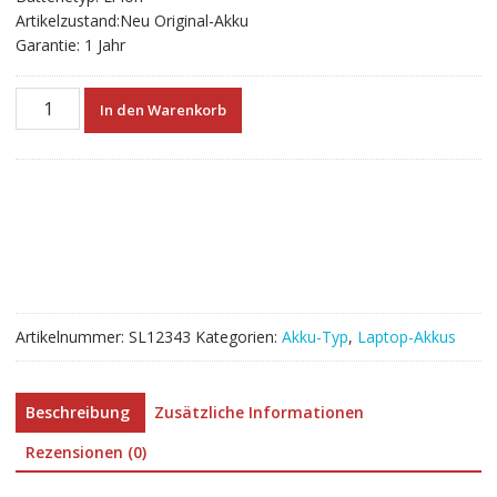
Artikelzustand:Neu Original-Akku
Garantie: 1 Jahr
Neuer
In den Warenkorb
Akku
für
LENOVO
L22M2PG2
L22B2PG2
L22C2PG2
L22D2PG2
Menge
Artikelnummer:
SL12343
Kategorien:
Akku-Typ
,
Laptop-Akkus
Beschreibung
Zusätzliche Informationen
Rezensionen (0)