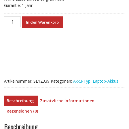
Garantie: 1 Jahr
Neuer
In den Warenkorb
Akku
für
LENOVO
L22B3P70
L22X3P70
L22M3P70
Menge
Artikelnummer:
SL12339
Kategorien:
Akku-Typ
,
Laptop-Akkus
Beschreibung
Zusätzliche Informationen
Rezensionen (0)
Beschreibung