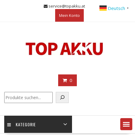
Skip
service@topakku.at
Deutsch
▼
to
Mein Konto
content
0
KATEGORIE