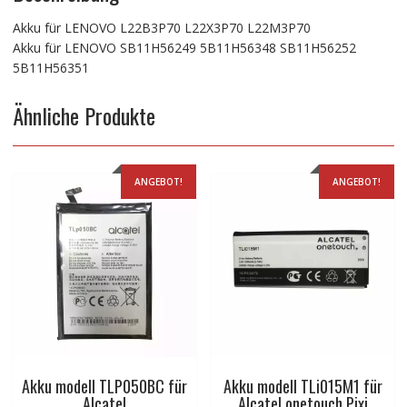
Akku für LENOVO L22B3P70 L22X3P70 L22M3P70
Akku für LENOVO SB11H56249 5B11H56348 SB11H56252
5B11H56351
Ähnliche Produkte
ANGEBOT!
ANGEBOT!
Akku modell TLP050BC für
Akku modell TLi015M1 für
Alcatel
Alcatel onetouch Pixi