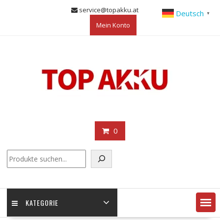
Skip
service@topakku.at
Deutsch
▼
to
Mein Konto
content
0
KATEGORIE