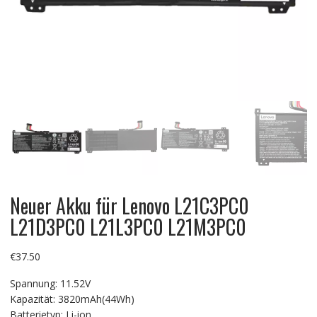
Neuer Akku für Lenovo L21C3PC0
L21D3PC0 L21L3PC0 L21M3PC0
€
37.50
Spannung: 11.52V
Kapazität: 3820mAh(44Wh)
Batterietyp: Li-ion