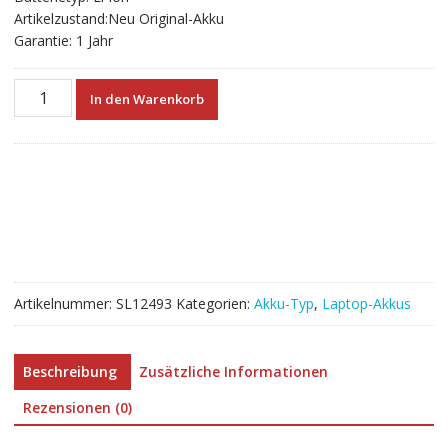
Artikelzustand:Neu Original-Akku
Garantie: 1 Jahr
Neuer
In den Warenkorb
Akku
für
Lenovo
L21C3PC0
L21D3PC0
L21L3PC0
L21M3PC0
Menge
Artikelnummer:
SL12493
Kategorien:
Akku-Typ
,
Laptop-Akkus
Beschreibung
Zusätzliche Informationen
Rezensionen (0)