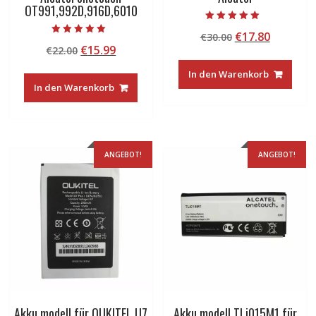
OT991,992D,916D,6010
Bewertet mit
Ursprünglicher
Aktuelle
€
17.80
€
30.00
5.00
Bewertet mit
von 5
Ursprünglicher
Aktueller
€
15.99
€
22.00
Preis
Preis
5.00
von 5
Preis
Preis
war:
ist:
In den Warenkorb
war:
ist:
€30.00
€17.80.
In den Warenkorb
€22.00
€15.99.
ANGEBOT!
ANGEBOT!
Akku modell für OUKITEL U7
Akku modell TLi015M1 für