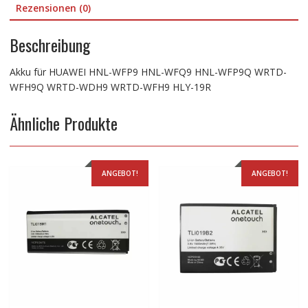
WRTD-
Rezensionen (0)
WFH9
HLY-
Beschreibung
19R
Menge
Akku für HUAWEI HNL-WFP9 HNL-WFQ9 HNL-WFP9Q WRTD-
WFH9Q WRTD-WDH9 WRTD-WFH9 HLY-19R
Ähnliche Produkte
ANGEBOT!
ANGEBOT!