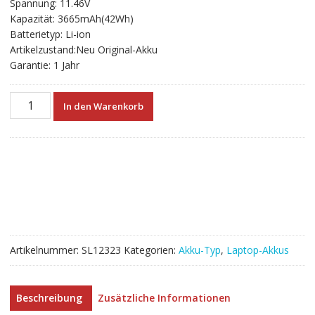
Spannung: 11.46V
Kapazität: 3665mAh(42Wh)
Batterietyp: Li-ion
Artikelzustand:Neu Original-Akku
Garantie: 1 Jahr
Neuer
In den Warenkorb
Akku
für
HUAWEI
HNL-
WFP9
HNL-
WFQ9
HNL-
WFP9Q
Artikelnummer:
SL12323
Kategorien:
Akku-Typ
,
Laptop-Akkus
WRTD-
WFH9Q
WRTD-
Beschreibung
Zusätzliche Informationen
WDH9