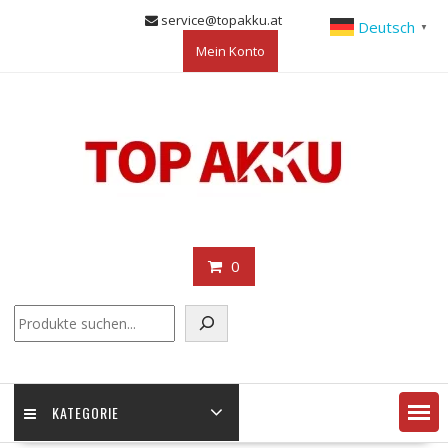
Skip
service@topakku.at
Deutsch
▼
to
Mein Konto
content
0
KATEGORIE