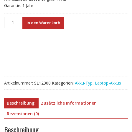
Garantie: 1 Jahr
Neuer
In den Warenkorb
Akku
für
HUAWEI
HB6181V1ECW-
41
Menge
Artikelnummer:
SL12300
Kategorien:
Akku-Typ
,
Laptop-Akkus
Beschreibung
Zusätzliche Informationen
Rezensionen (0)
Beschreibung