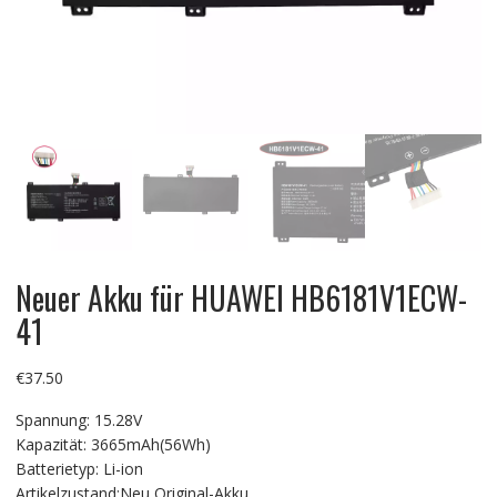
Neuer Akku für HUAWEI HB6181V1ECW-
41
€
37.50
Spannung: 15.28V
Kapazität: 3665mAh(56Wh)
Batterietyp: Li-ion
Artikelzustand:Neu Original-Akku