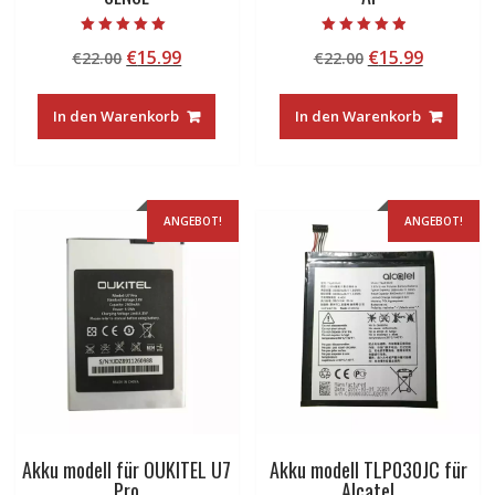
Bewertet mit
Bewertet mit
Ursprünglicher
Aktueller
Ursprünglicher
Aktuelle
€
15.99
€
15.99
€
22.00
€
22.00
5.00
4.50
von 5
von 5
Preis
Preis
Preis
Preis
war:
ist:
war:
ist:
In den Warenkorb
In den Warenkorb
€22.00
€15.99.
€22.00
€15.99.
ANGEBOT!
ANGEBOT!
Akku modell für OUKITEL U7
Akku modell TLP030JC für
Pro
Alcatel