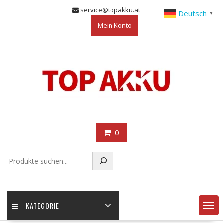
Skip
service@topakku.at
Deutsch
▼
to
Mein Konto
content
0
KATEGORIE