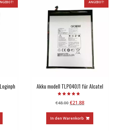
NGEBOT!
ANGEBOT!
Loginph
Akku modell TLP040J1 für Alcatel
Bewertet mit
licher
tueller
Ursprünglicher
Aktueller
€
21.88
€
48.00
4.50
von 5
eis
Preis
Preis
:
war:
ist:
In den Warenkorb
5.99.
€48.00
€21.88.