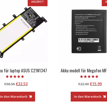
ANGEBOT!
A
ku für laptop ASUS C21N1347
Akku modell für Megafon MF
Bewertet mit
Bewertet mit
Ursprünglicher
Aktueller
Ursprüng
Ak
€
32.53
€
15.99
€
58.56
€
22.00
4.50
5.00
von 5
von 5
Preis
Preis
Preis
Pr
war:
ist:
war:
ist
In den Warenkorb
In den Warenkorb
€58.56
€32.53.
€22.00
€1