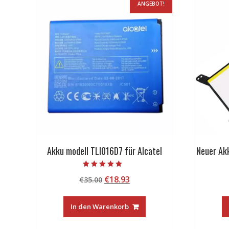
ANGEBOT!
Akku modell TLI016D7 für Alcatel
Neuer Ak
Bewertet mit
Ursprünglicher
Aktueller
€
18.93
€
35.00
5.00
von 5
Preis
Preis
war:
ist:
In den Warenkorb
€35.00
€18.93.