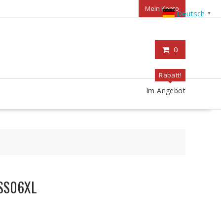
Mein Konto
Deutsch
▼
0
Rabatt!
Im Angebot
 SS06XL