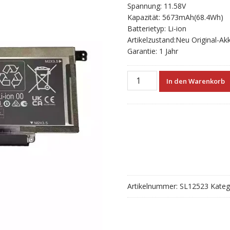
Spannung: 11.58V
Kapazität: 5673mAh(68.4Wh)
Batterietyp: Li-ion
Artikelzustand:Neu Original-Ak
Garantie: 1 Jahr
Neuer
In den Warenkorb
Akku
für
HP
SS06XL
Menge
Artikelnummer:
SL12523
Kateg