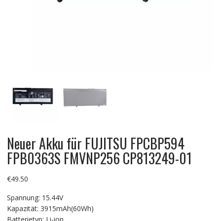
Neuer Akku für FUJITSU FPCBP594
FPB0363S FMVNP256 CP813249-01
€
49.50
Spannung: 15.44V
Kapazität: 3915mAh(60Wh)
Batterietyp: Li-ion