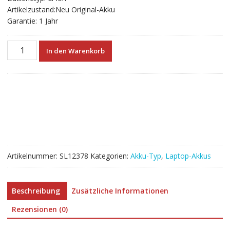
Artikelzustand:Neu Original-Akku
Garantie: 1 Jahr
Neuer
In den Warenkorb
Akku
für
FUJITSU
FPCBP594
FPB0363S
FMVNP256
CP813249-
01
Menge
Artikelnummer:
SL12378
Kategorien:
Akku-Typ
,
Laptop-Akkus
Beschreibung
Zusätzliche Informationen
Rezensionen (0)