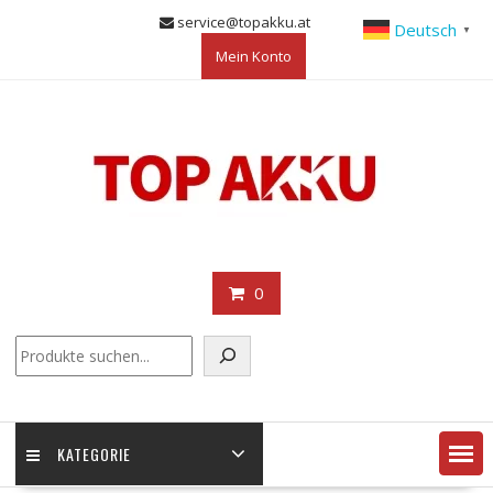
Skip
service@topakku.at
Deutsch
▼
to
Mein Konto
content
0
KATEGORIE