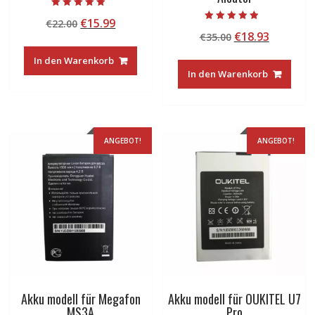
Bewertet mit
Ursprünglicher
Aktueller
€
15.99
€
22.00
5.00
Bewertet mit
von 5
Ursprünglicher
Aktuelle
€
18.93
Preis
Preis
€
35.00
4.50
von 5
Preis
Preis
war:
ist:
In den Warenkorb
war:
ist:
€22.00
€15.99.
In den Warenkorb
€35.00
€18.93.
ANGEBOT!
ANGEBOT!
Akku modell für Megafon
Akku modell für OUKITEL U7
MS3A
Pro