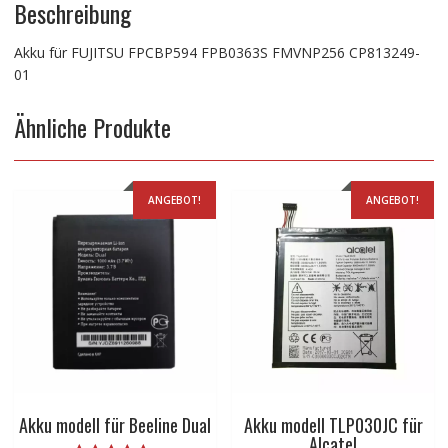
Beschreibung
Akku für FUJITSU FPCBP594 FPB0363S FMVNP256 CP813249-
01
Ähnliche Produkte
ANGEBOT!
ANGEBOT!
Akku modell für Beeline Dual
Akku modell TLP030JC für
Alcatel