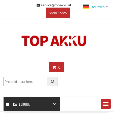
Skip
service@topakku.at
Deutsch
▼
to
Mein Konto
content
0
KATEGORIE