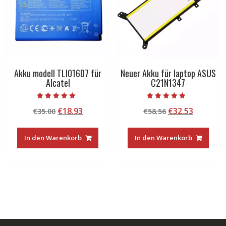
Akku modell TLI016D7 für
Neuer Akku für laptop ASUS
Alcatel
C21N1347
Bewertet mit
Bewertet mit
Ursprünglicher
Aktueller
Ursprünglicher
Aktuelle
€
18.93
€
32.53
€
35.00
€
58.56
5.00
4.50
von 5
von 5
Preis
Preis
Preis
Preis
war:
ist:
war:
ist:
In den Warenkorb
In den Warenkorb
€35.00
€18.93.
€58.56
€32.53.