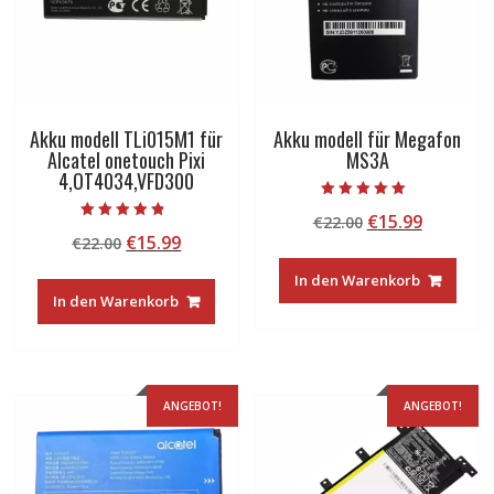
Akku modell TLi015M1 für
Akku modell für Megafon
Alcatel onetouch Pixi
MS3A
4,OT4034,VFD300
Bewertet mit
Ursprünglicher
Aktuelle
€
15.99
€
22.00
5.00
Bewertet mit
von 5
Ursprünglicher
Aktueller
€
15.99
€
22.00
Preis
Preis
4.50
von 5
Preis
Preis
war:
ist:
In den Warenkorb
war:
ist:
€22.00
€15.99.
In den Warenkorb
€22.00
€15.99.
ANGEBOT!
ANGEBOT!