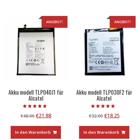
ANGEBOT!
ANGEBOT!
Akku modell TLP040J1 für
Akku modell TLP030F2 für
Alcatel
Alcatel
Bewertet mit
Bewertet mit
Ursprünglicher
Aktueller
Ursprünglicher
Aktuelle
€
21.88
€
18.25
€
48.00
€
32.00
4.50
5.00
von 5
von 5
Preis
Preis
Preis
Preis
war:
ist:
war:
ist:
In den Warenkorb
In den Warenkorb
€48.00
€21.88.
€32.00
€18.25.