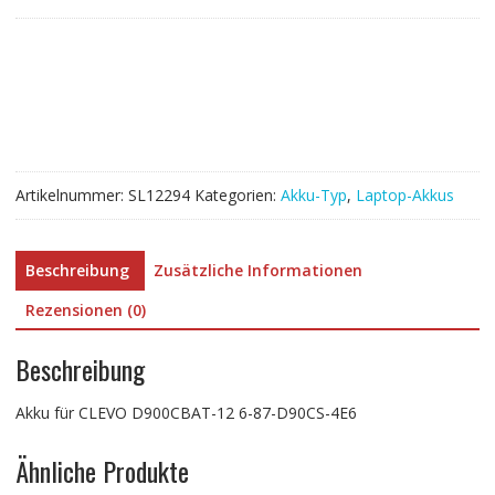
für
CLEVO
D900CBAT-
12
6-
87-
D90CS-
4E6
Artikelnummer:
SL12294
Kategorien:
Akku-Typ
,
Laptop-Akkus
Menge
Beschreibung
Zusätzliche Informationen
Rezensionen (0)
Beschreibung
Akku für CLEVO D900CBAT-12 6-87-D90CS-4E6
Ähnliche Produkte