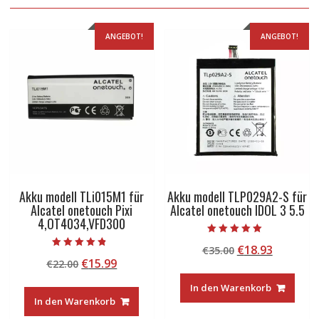
ANGEBOT!
ANGEBOT!
Akku modell TLi015M1 für
Akku modell TLP029A2-S für
Alcatel onetouch Pixi
Alcatel onetouch IDOL 3 5.5
4,OT4034,VFD300
Bewertet mit
Ursprünglicher
Aktuelle
€
18.93
€
35.00
5.00
Bewertet mit
von 5
Ursprünglicher
Aktueller
€
15.99
€
22.00
Preis
Preis
4.50
von 5
Preis
Preis
war:
ist:
In den Warenkorb
war:
ist:
€35.00
€18.93.
In den Warenkorb
€22.00
€15.99.