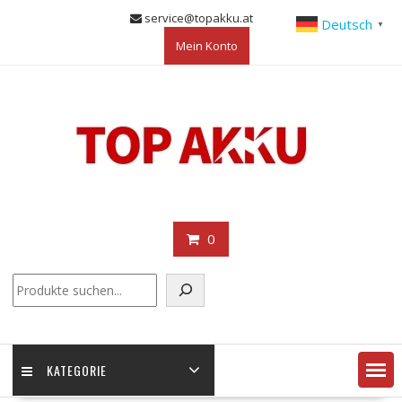
Skip
service@topakku.at
Deutsch
▼
to
Mein Konto
content
0
KATEGORIE