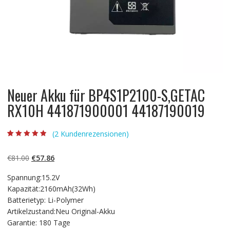
Neuer Akku für BP4S1P2100-S,GETAC
RX10H 441871900001 44187190019
(
2
Kundenrezensionen)
Bewertet mit
2
4.50
von 5,
basierend auf
Ursprünglicher
Aktueller
€
81.00
€
57.86
Kundenbewert
ungen
Preis
Preis
Spannung:15.2V
war:
ist:
Kapazität:2160mAh(32Wh)
€81.00
€57.86.
Batterietyp: Li-Polymer
Artikelzustand:Neu Original-Akku
Garantie: 180 Tage