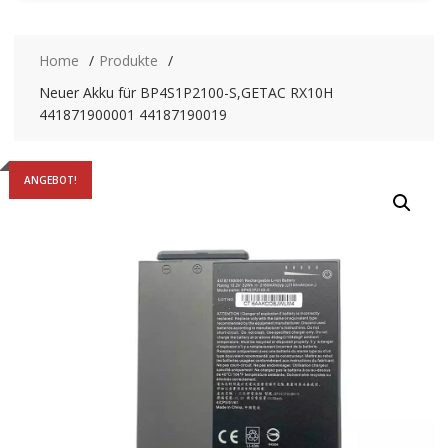
Home
Produkte
Neuer Akku für BP4S1P2100-S,GETAC RX10H
441871900001 44187190019
ANGEBOT!