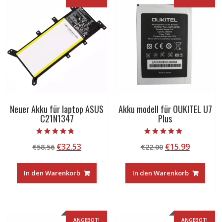
Neuer Akku für laptop ASUS
Akku modell für OUKITEL U7
C21N1347
Plus
Bewertet mit
Bewertet mit
Ursprünglicher
Aktueller
Ursprünglicher
Aktuelle
€
32.53
€
15.99
€
58.56
€
22.00
4.50
5.00
von 5
von 5
Preis
Preis
Preis
Preis
war:
ist:
war:
ist:
In den Warenkorb
In den Warenkorb
€58.56
€32.53.
€22.00
€15.99.
ANGEBOT!
ANGEBOT!