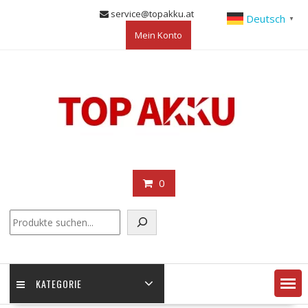
Skip
service@topakku.at
Deutsch
▼
to
Mein Konto
content
0
KATEGORIE