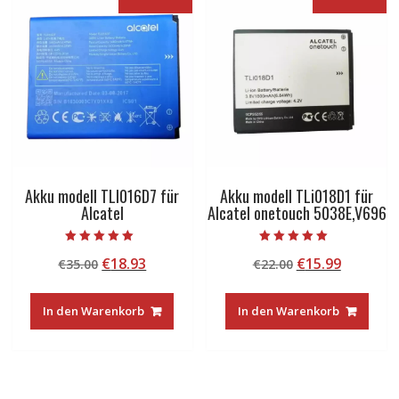
Akku modell TLI016D7 für
Akku modell TLi018D1 für
Alcatel
Alcatel onetouch 5038E,V696
Bewertet mit
Bewertet mit
Ursprünglicher
Aktueller
Ursprünglicher
Aktuelle
€
18.93
€
15.99
€
35.00
€
22.00
5.00
5.00
von 5
von 5
Preis
Preis
Preis
Preis
war:
ist:
war:
ist:
In den Warenkorb
In den Warenkorb
€35.00
€18.93.
€22.00
€15.99.