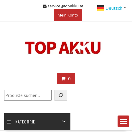
Skip
service@topakku.at
Deutsch
▼
to
Mein Konto
content
0
KATEGORIE