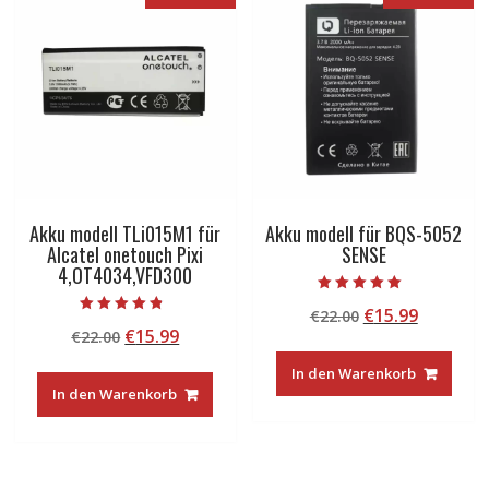
Akku modell TLi015M1 für
Akku modell für BQS-5052
Alcatel onetouch Pixi
SENSE
4,OT4034,VFD300
Bewertet mit
Ursprünglicher
Aktuelle
€
15.99
€
22.00
5.00
Bewertet mit
von 5
Ursprünglicher
Aktueller
€
15.99
€
22.00
Preis
Preis
4.50
von 5
Preis
Preis
war:
ist:
In den Warenkorb
war:
ist:
€22.00
€15.99.
In den Warenkorb
€22.00
€15.99.