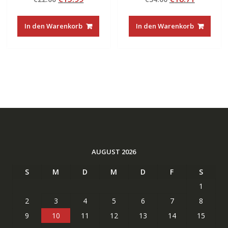
von 5
von 5
Preis
Preis
Preis
Preis
war:
ist:
war:
ist:
In den Warenkorb
In den Warenkorb
€22.00
€15.99.
€34.00
€18.71.
AUGUST 2026
S
M
D
M
D
F
S
1
2
3
4
5
6
7
8
9
10
11
12
13
14
15