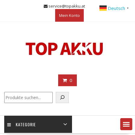
Skip
service@topakku.at
Deutsch
▼
to
Mein Konto
content
0
KATEGORIE