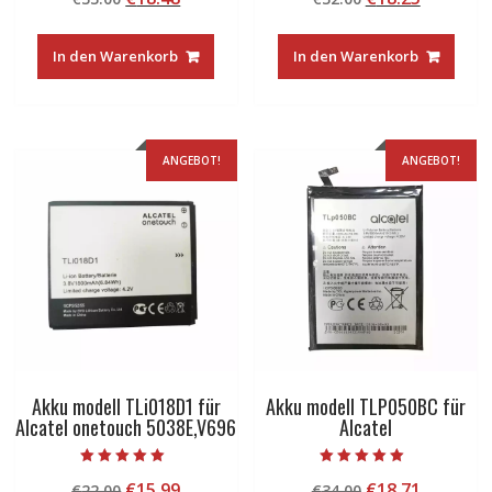
von 5
von 5
Preis
Preis
Preis
Preis
war:
ist:
war:
ist:
In den Warenkorb
In den Warenkorb
€33.00
€18.48.
€32.00
€18.25.
ANGEBOT!
ANGEBOT!
Akku modell TLi018D1 für
Akku modell TLP050BC für
Alcatel onetouch 5038E,V696
Alcatel
Bewertet mit
Bewertet mit
Ursprünglicher
Aktueller
Ursprünglicher
Aktuelle
€
15.99
€
18.71
€
22.00
€
34.00
5.00
5.00