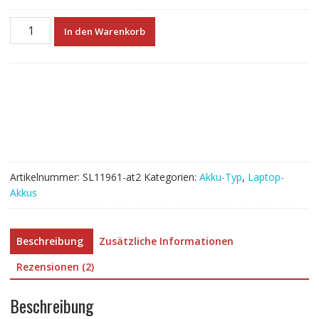
Neuer
In den Warenkorb
Akku
für
ASUS
ZenBook
Pro
Duo
15
OLED
UX582LR
Artikelnummer:
SL11961-at2
Kategorien:
Akku-Typ
,
Laptop-
Menge
Akkus
Beschreibung
Zusätzliche Informationen
Rezensionen (2)
Beschreibung