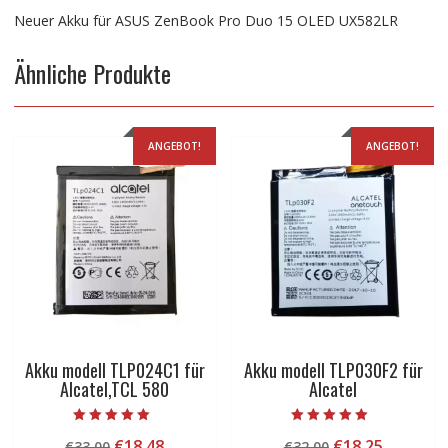
Neuer Akku für ASUS ZenBook Pro Duo 15 OLED UX582LR
Ähnliche Produkte
ANGEBOT!
ANGEBOT!
Akku modell TLP024C1 für
Akku modell TLP030F2 für
Alcatel,TCL 580
Alcatel
Bewertet mit
Bewertet mit
Ursprünglicher
Aktueller
Ursprünglicher
Aktuelle
€
18.48
€
18.25
€
33.00
€
32.00
5.00
5.00