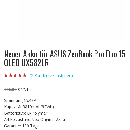
Neuer Akku für ASUS ZenBook Pro Duo 15
OLED UX582LR
(
2
Kundenrezensionen)
Bewertet mit
2
4.50
von 5,
basierend auf
Ursprünglicher
Aktueller
€
66.00
€
47.14
Kundenbewert
ungen
Preis
Preis
Spannung:15.48V
war:
ist:
Kapazität:5810mAh(92Wh)
€66.00
€47.14.
Batterietyp: Li-Polymer
Artikelzustand:Neu Original-Akku
Garantie: 180 Tage