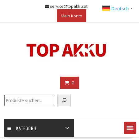
Skip
service@topakku.at
Deutsch
▼
to
Mein Konto
content
0
KATEGORIE