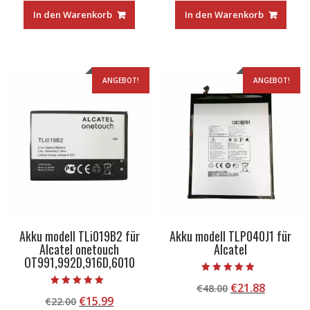
war:
ist:
war:
ist:
In den Warenkorb
In den Warenkorb
€35.00
€18.93.
€22.00
€15.99.
ANGEBOT!
ANGEBOT!
Akku modell TLi019B2 für
Akku modell TLP040J1 für
Alcatel onetouch
Alcatel
OT991,992D,916D,6010
Bewertet mit
Ursprünglicher
Aktuelle
€
21.88
€
48.00
4.50
Bewertet mit
von 5
Ursprünglicher
Aktueller
€
15.99
€
22.00
Preis
Preis
5.00
von 5