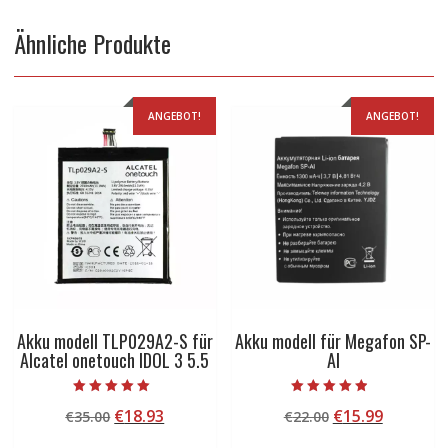
Ähnliche Produkte
ANGEBOT!
ANGEBOT!
Akku modell TLP029A2-S für
Akku modell für Megafon SP-
Alcatel onetouch IDOL 3 5.5
AI
Bewertet mit
Bewertet mit
Ursprünglicher
Aktueller
Ursprünglicher
Aktuelle
€
18.93
€
15.99
€
35.00
€
22.00
5.00
4.50
von 5
von 5
Preis
Preis
Preis
Preis