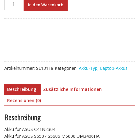
Neuer
In den Warenkorb
Akku
für
ASUS
C41N2304
Menge
Artikelnummer:
SL13118
Kategorien:
Akku-Typ
,
Laptop-Akkus
Beschreibung
Zusätzliche Informationen
Rezensionen (0)
Beschreibung
Akku für ASUS C41N2304
Akku für ASUS S5507 S5606 M5606 UM3406HA