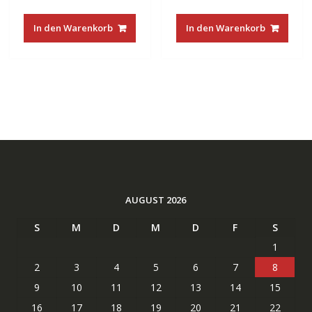
Preis
Preis
Preis
Preis
war:
ist:
war:
ist:
In den Warenkorb
In den Warenkorb
€22.00
€15.99.
€22.00
€15.99.
AUGUST 2026
S
M
D
M
D
F
S
1
2
3
4
5
6
7
8
9
10
11
12
13
14
15
16
17
18
19
20
21
22