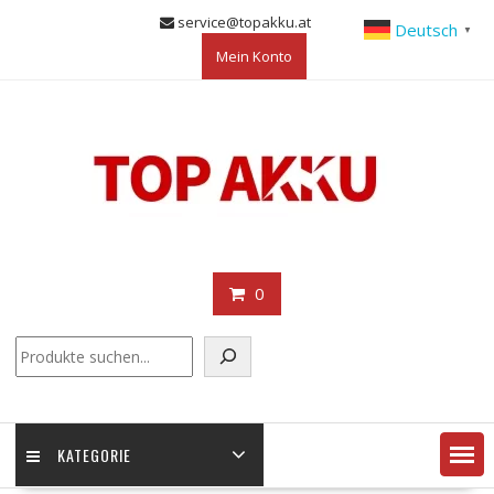
Skip
service@topakku.at
Deutsch
▼
to
Mein Konto
content
0
KATEGORIE