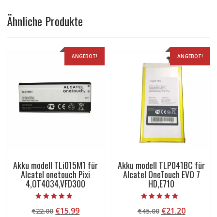
Ähnliche Produkte
ANGEBOT!
ANGEBOT!
Akku modell TLi015M1 für
Akku modell TLP041BC für
Alcatel onetouch Pixi
Alcatel OneTouch EVO 7
4,OT4034,VFD300
HD,E710
Bewertet mit
Bewertet mit
Ursprünglicher
Aktueller
Ursprünglicher
Aktuelle
€
15.99
€
21.20
€
22.00
€
45.00
4.50
5.00
von 5
von 5