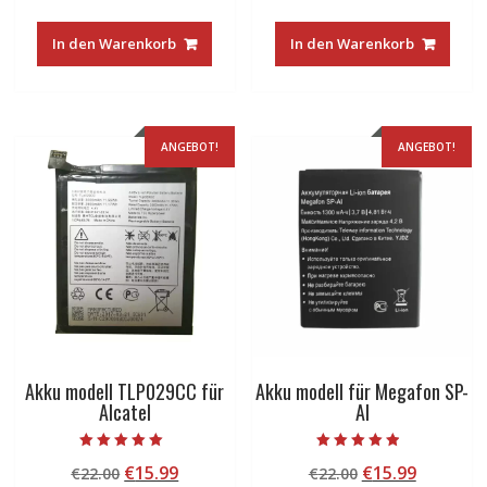
Preis
Preis
Preis
Preis
war:
ist:
war:
ist:
In den Warenkorb
In den Warenkorb
€22.00
€15.99.
€45.00
€21.20.
ANGEBOT!
ANGEBOT!
Akku modell TLP029CC für
Akku modell für Megafon SP-
Alcatel
AI
Bewertet mit
Bewertet mit
Ursprünglicher
Aktueller
Ursprünglicher
Aktuelle
€
15.99
€
15.99
€
22.00
€
22.00
5.00
4.50
von 5
von 5