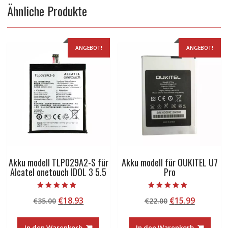
Ähnliche Produkte
ANGEBOT!
ANGEBOT!
Akku modell TLP029A2-S für
Akku modell für OUKITEL U7
Alcatel onetouch IDOL 3 5.5
Pro
Bewertet mit
Bewertet mit
Ursprünglicher
Aktueller
Ursprünglicher
Aktuelle
€
18.93
€
15.99
€
35.00
€
22.00
5.00
5.00
von 5
von 5
Preis
Preis
Preis
Preis
war:
ist:
war:
ist:
In den Warenkorb
In den Warenkorb