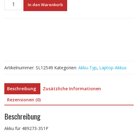
Neuer
In den Warenkorb
Akku
für
489273-
3S1P
Menge
Artikelnummer:
SL12549
Kategorien:
Akku-Typ
,
Laptop-Akkus
Beschreibung
Zusätzliche Informationen
Rezensionen (0)
Beschreibung
Akku für 489273-3S1P