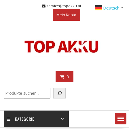
Skip
service@topakku.at
Deutsch
▼
to
Mein Konto
content
0
KATEGORIE