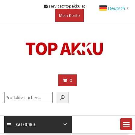
Skip
service@topakku.at
Deutsch
▼
to
Mein Konto
content
0
KATEGORIE