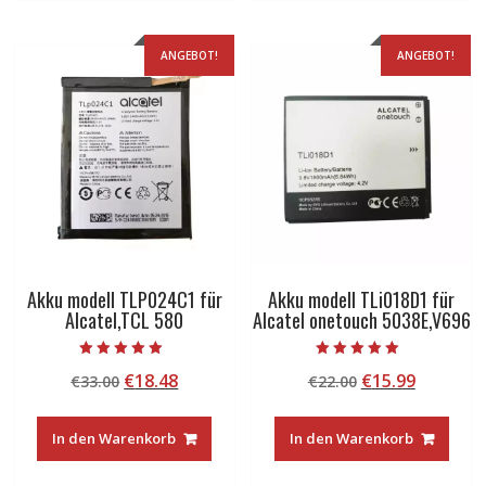
ANGEBOT!
ANGEBOT!
Akku modell TLP024C1 für
Akku modell TLi018D1 für
Alcatel,TCL 580
Alcatel onetouch 5038E,V696
Bewertet mit
Bewertet mit
Ursprünglicher
Aktueller
Ursprünglicher
Aktuelle
€
18.48
€
15.99
€
33.00
€
22.00
5.00
5.00
von 5
von 5
Preis
Preis
Preis
Preis
war:
ist:
war:
ist:
In den Warenkorb
In den Warenkorb
€33.00
€18.48.
€22.00
€15.99.