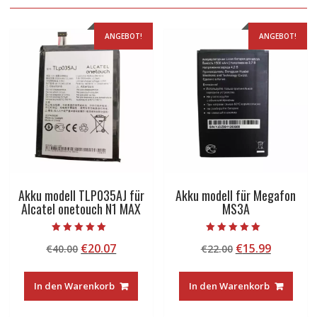
ANGEBOT!
ANGEBOT!
Akku modell TLP035AJ für
Akku modell für Megafon
Alcatel onetouch N1 MAX
MS3A
Bewertet mit
Bewertet mit
Ursprünglicher
Aktueller
Ursprünglicher
Aktuelle
€
20.07
€
15.99
€
40.00
€
22.00
5.00
5.00
von 5
von 5
Preis
Preis
Preis
Preis
war:
ist:
war:
ist:
In den Warenkorb
In den Warenkorb
€40.00
€20.07.
€22.00
€15.99.