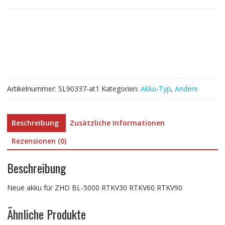
für
ZHD
BL-
5000
RTKV30
RTKV60
RTKV90
Menge
Artikelnummer:
SL90337-at1
Kategorien:
Akku-Typ
,
Andere
Beschreibung
Zusätzliche Informationen
Rezensionen (0)
Beschreibung
Neue akku für ZHD BL-5000 RTKV30 RTKV60 RTKV90
Ähnliche Produkte