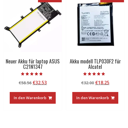
Neuer Akku für laptop ASUS
Akku modell TLP030F2 für
C21N1347
Alcatel
Bewertet mit
Bewertet mit
Ursprünglicher
Aktueller
Ursprünglicher
Aktuelle
€
32.53
€
18.25
€
58.56
€
32.00
4.50
5.00
von 5
von 5
Preis
Preis
Preis
Preis
war:
ist:
war:
ist:
In den Warenkorb
In den Warenkorb
€58.56
€32.53.
€32.00
€18.25.