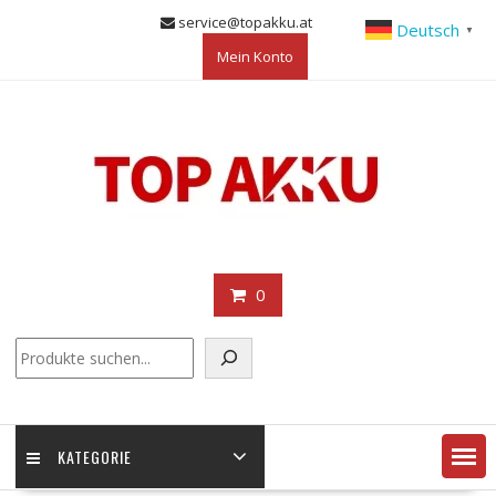
Skip
service@topakku.at
Deutsch
▼
to
Mein Konto
content
0
KATEGORIE