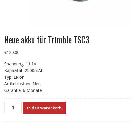
Neue akku für Trimble TSC3
€
120.00
Spannung: 11.1V
Kapazität: 2500mAh
Typ: Li-ion
Artikelzustand:Neu
Garantie: 6 Monate
Neue
In den Warenkorb
akku
für
Trimble
TSC3