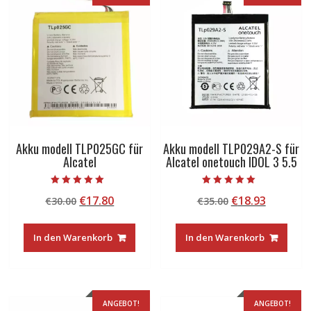
Akku modell TLP025GC für
Akku modell TLP029A2-S für
Alcatel
Alcatel onetouch IDOL 3 5.5
Bewertet mit
Bewertet mit
Ursprünglicher
Aktueller
Ursprünglicher
Aktuelle
€
17.80
€
18.93
€
30.00
€
35.00
5.00
5.00
von 5
von 5
Preis
Preis
Preis
Preis
war:
ist:
war:
ist:
In den Warenkorb
In den Warenkorb
€30.00
€17.80.
€35.00
€18.93.
ANGEBOT!
ANGEBOT!