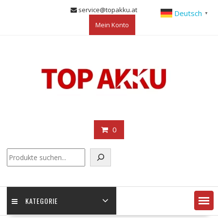
Skip
service@topakku.at
Deutsch
▼
to
Mein Konto
content
0
KATEGORIE