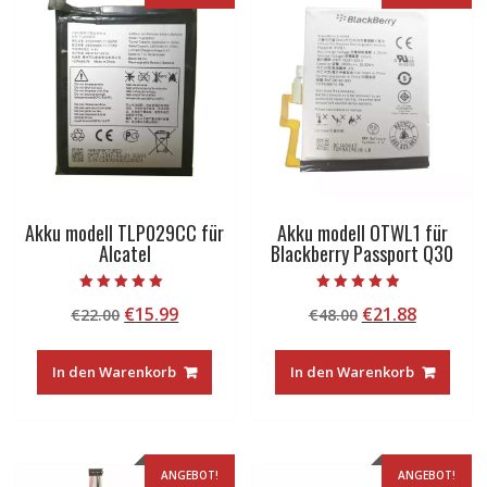
Akku modell TLP029CC für
Akku modell OTWL1 für
Alcatel
Blackberry Passport Q30
Bewertet mit
Bewertet mit
Ursprünglicher
Aktueller
Ursprünglicher
Aktuelle
€
15.99
€
21.88
€
22.00
€
48.00
5.00
4.50
von 5
von 5
Preis
Preis
Preis
Preis
war:
ist:
war:
ist:
In den Warenkorb
In den Warenkorb
€22.00
€15.99.
€48.00
€21.88.
ANGEBOT!
ANGEBOT!