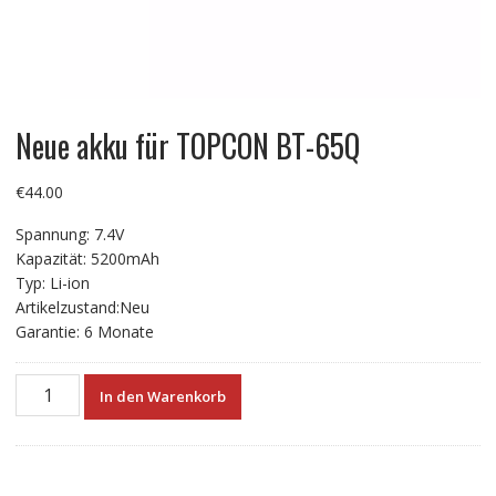
Neue akku für TOPCON BT-65Q
€
44.00
Spannung: 7.4V
Kapazität: 5200mAh
Typ: Li-ion
Artikelzustand:Neu
Garantie: 6 Monate
Neue
In den Warenkorb
akku
für
TOPCON
BT-