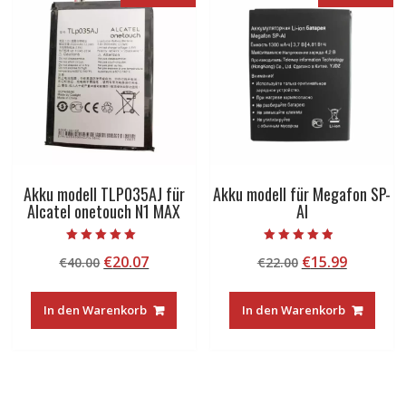
Akku modell TLP035AJ für
Akku modell für Megafon SP-
Alcatel onetouch N1 MAX
AI
Bewertet mit
Bewertet mit
Ursprünglicher
Aktueller
Ursprünglicher
Aktuelle
€
20.07
€
15.99
€
40.00
€
22.00
5.00
4.50
von 5
von 5
Preis
Preis
Preis
Preis
war:
ist:
war:
ist:
In den Warenkorb
In den Warenkorb
€40.00
€20.07.
€22.00
€15.99.