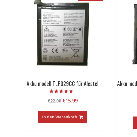
Akku modell TLP029CC für Alcatel
Akku mod
Bewertet mit
Ursprünglicher
Aktueller
€
15.99
€
22.00
5.00
von 5
Preis
Preis
war:
ist:
In den Warenkorb
€22.00
€15.99.