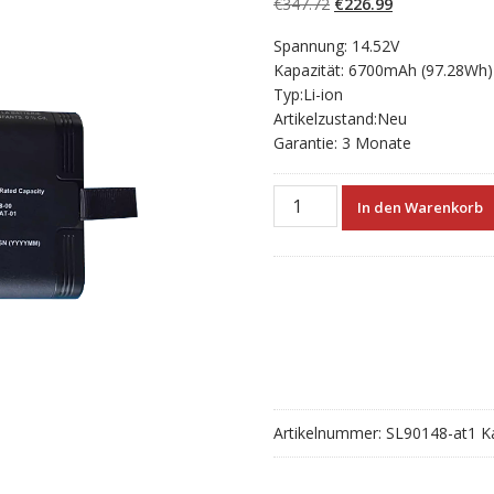
Ursprünglicher
Aktueller
€
347.72
€
226.99
Preis
Preis
Spannung: 14.52V
war:
ist:
Kapazität: 6700mAh (97.28Wh)
€347.72
€226.99.
Typ:Li-ion
Artikelzustand:Neu
Garantie: 3 Monate
Neue
In den Warenkorb
akku
für
Tektronix
Tekbat-
01
WFM200BA
146-
0188-
00
Artikelnummer:
SL90148-at1
K
Menge