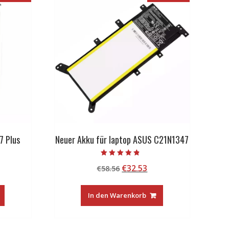
7 Plus
Neuer Akku für laptop ASUS C21N1347
Bewertet mit
licher
tueller
Ursprünglicher
Aktueller
€
32.53
€
58.56
4.50
von 5
eis
Preis
Preis
:
war:
ist:
In den Warenkorb
5.99.
€58.56
€32.53.