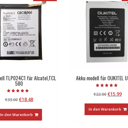
ell TLP024C1 für Alcatel,TCL
Akku modell für OUKITEL U
580
Bewertet mit
Ursprüng
Ak
€
15.99
€
22.00
5.00
Bewertet mit
von 5
Ursprünglicher
Aktueller
€
18.48
€
33.00
Preis
Pr
5.00
von 5
Preis
Preis
war:
ist
In den Warenkorb
war:
ist:
€22.00
€1
In den Warenkorb
€33.00
€18.48.