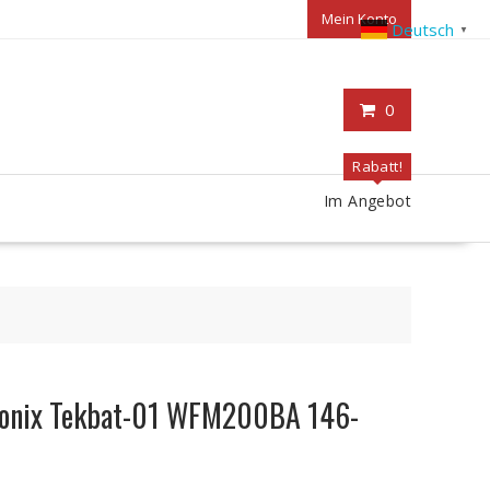
Mein Konto
Deutsch
▼
0
Rabatt!
Im Angebot
tronix Tekbat-01 WFM200BA 146-