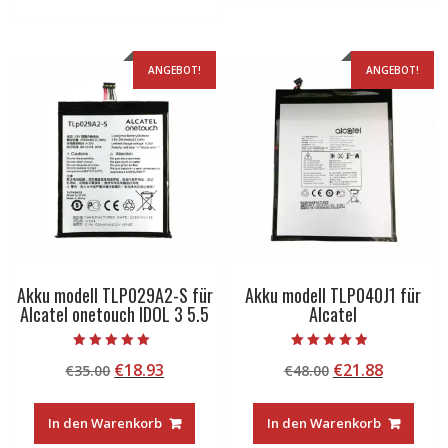
ANGEBOT!
ANGEBOT!
Akku modell TLP029A2-S für
Akku modell TLP040J1 für
Alcatel onetouch IDOL 3 5.5
Alcatel
Bewertet mit
Bewertet mit
Ursprünglicher
Aktueller
Ursprünglicher
Aktuelle
€
18.93
€
21.88
€
35.00
€
48.00
5.00
4.50
von 5
von 5
Preis
Preis
Preis
Preis
war:
ist:
war:
ist:
In den Warenkorb
In den Warenkorb
€35.00
€18.93.
€48.00
€21.88.