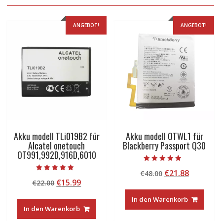
ANGEBOT!
ANGEBOT!
Akku modell TLi019B2 für
Akku modell OTWL1 für
Alcatel onetouch
Blackberry Passport Q30
OT991,992D,916D,6010
Bewertet mit
Ursprünglicher
Aktuelle
€
21.88
€
48.00
4.50
Bewertet mit
von 5
Ursprünglicher
Aktueller
€
15.99
€
22.00
Preis
Preis
5.00
von 5
Preis
Preis
war:
ist:
In den Warenkorb
war:
ist:
€48.00
€21.88.
In den Warenkorb
€22.00
€15.99.