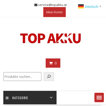
Skip
service@topakku.at
Deutsch
▼
to
Mein Konto
content
0
KATEGORIE