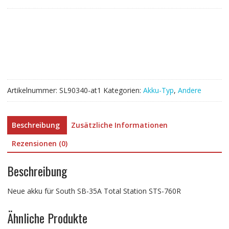
für
South
SB-
35A
Total
Station
STS-
760R
Artikelnummer:
SL90340-at1
Kategorien:
Akku-Typ
,
Andere
Menge
Beschreibung
Zusätzliche Informationen
Rezensionen (0)
Beschreibung
Neue akku für South SB-35A Total Station STS-760R
Ähnliche Produkte