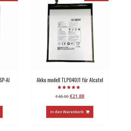
SP-AI
Akku modell TLP040J1 für Alcatel
Bewertet mit
licher
tueller
Ursprünglicher
Aktueller
€
21.88
€
48.00
4.50
von 5
eis
Preis
Preis
:
war:
ist:
In den Warenkorb
5.99.
€48.00
€21.88.