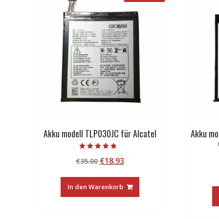
Akku modell TLP030JC für Alcatel
Akku mo
Bewertet mit
Ursprünglicher
Aktueller
€
18.93
€
35.00
4.50
von 5
Preis
Preis
war:
ist:
In den Warenkorb
€35.00
€18.93.