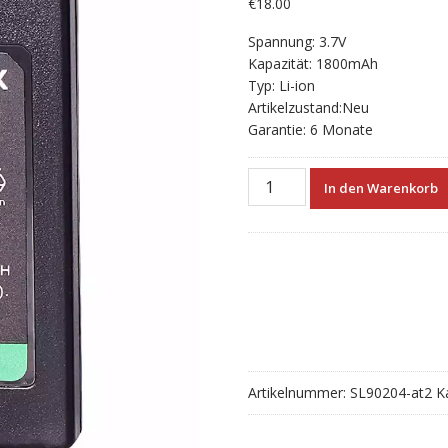
€
18.00
Spannung: 3.7V
Kapazität: 1800mAh
Typ: Li-ion
Artikelzustand:Neu
Garantie: 6 Monate
Neue
In den Warenkorb
akku
für
SONY
PSP-
1000/PSP-
1001/PSP-
1002/PSP-
1003/PSP-
1004/PSP-
Artikelnummer:
SL90204-at2
K
1005/PSP-
1006
Menge