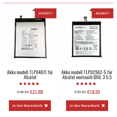
ANGEBOT!
ANGEBOT!
Akku modell TLP040J1 für
Akku modell TLP029A2-S für
Alcatel
Alcatel onetouch IDOL 3 5.5
Bewertet mit
Bewertet mit
Ursprünglicher
Aktueller
Ursprünglicher
Aktuelle
€
21.88
€
18.93
€
48.00
€
35.00
4.50
5.00
von 5
von 5
Preis
Preis
Preis
Preis
war:
ist:
war:
ist:
In den Warenkorb
In den Warenkorb
€48.00
€21.88.
€35.00
€18.93.