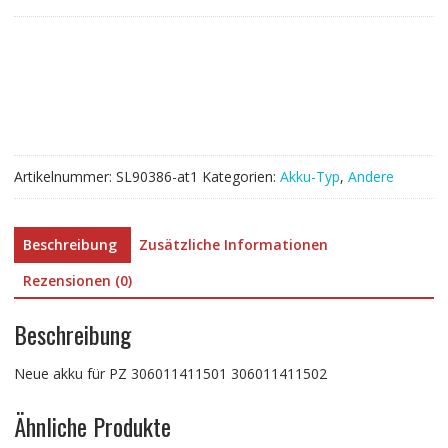
für
PZ
306011411501
306011411502
Menge
Artikelnummer:
SL90386-at1
Kategorien:
Akku-Typ
,
Andere
Beschreibung
Zusätzliche Informationen
Rezensionen (0)
Beschreibung
Neue akku für PZ 306011411501 306011411502
Ähnliche Produkte