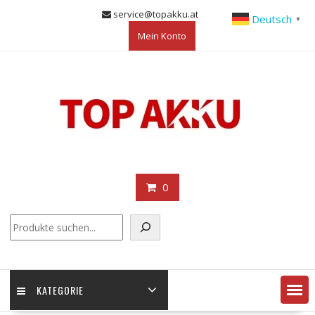
Skip
service@topakku.at
Deutsch
▼
to
Mein Konto
content
0
KATEGORIE