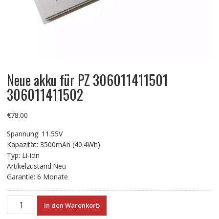
Neue akku für PZ 306011411501
306011411502
€
78.00
Spannung: 11.55V
Kapazität: 3500mAh (40.4Wh)
Typ: Li-ion
Artikelzustand:Neu
Garantie: 6 Monate
Neue
In den Warenkorb
akku