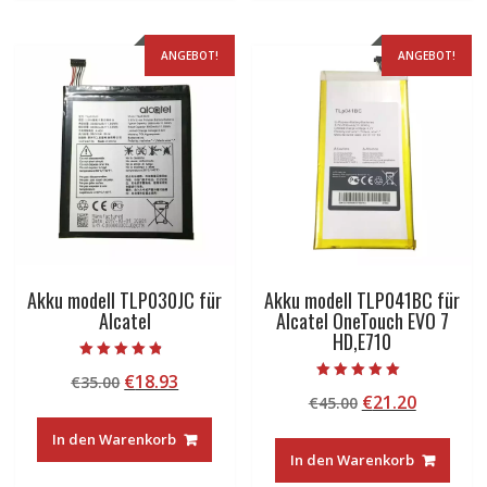
ANGEBOT!
ANGEBOT!
Akku modell TLP030JC für
Akku modell TLP041BC für
Alcatel
Alcatel OneTouch EVO 7
HD,E710
Bewertet mit
Ursprünglicher
Aktueller
€
18.93
€
35.00
4.50
Bewertet mit
von 5
Ursprünglicher
Aktuelle
€
21.20
Preis
Preis
€
45.00
5.00
von 5
Preis
Preis
war:
ist:
In den Warenkorb
war:
ist:
€35.00
€18.93.
In den Warenkorb
€45.00
€21.20.