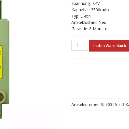
Spannung: 7.4V
Kapazität: 3500mAh
Typ: Li-ion
Artikelzustand:Neu
Garantie: 6 Monate
Neue
In den Warenkorb
akku
für
Pentax
BT82
Menge
Artikelnummer:
SL90326-at1
K