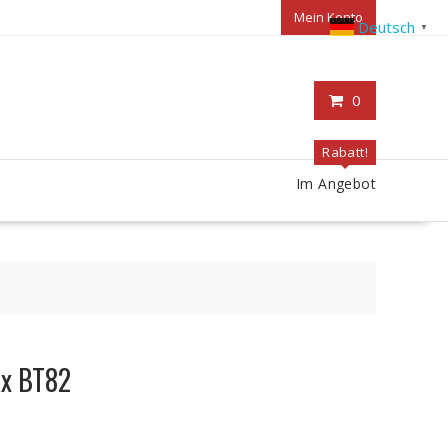
Mein Konto
Deutsch
▼
0
Rabatt!
Im Angebot
ax BT82