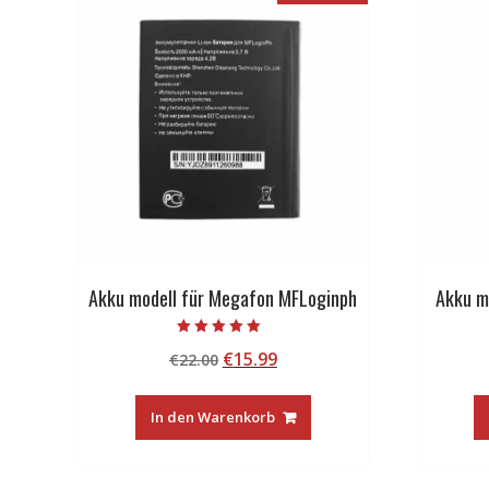
Akku modell für Megafon MFLoginph
Akku m
Bewertet mit
Ursprünglicher
Aktueller
€
15.99
€
22.00
5.00
von 5
Preis
Preis
war:
ist:
In den Warenkorb
€22.00
€15.99.