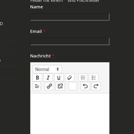
Felder mit einem
*
sind Pflichtfelder
Name
ND
Email
*
Nachricht
*
n