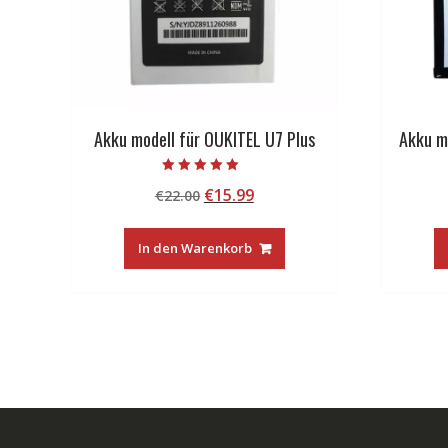
Akku modell für OUKITEL U7 Plus
Akku m
Bewertet mit
Ursprünglicher
Aktueller
€
15.99
€
22.00
5.00
von 5
Preis
Preis
war:
ist:
In den Warenkorb
€22.00
€15.99.