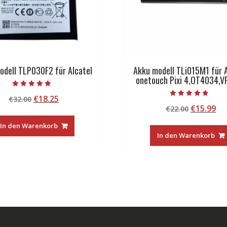
odell TLP030F2 für Alcatel
Akku modell TLi015M1 für A
onetouch Pixi 4,OT4034,
Bewertet mit
Ursprünglicher
Aktueller
€
18.25
€
32.00
5.00
Bewertet mit
von 5
Ursprüng
Ak
€
15.99
Preis
Preis
€
22.00
4.50
von 5
Preis
Pr
war:
ist:
In den Warenkorb
war:
ist
€32.00
€18.25.
In den Warenkorb
€22.00
€1