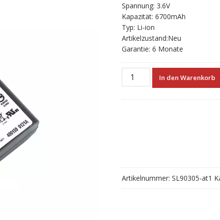
Spannung: 3.6V
Kapazität: 6700mAh
Typ: Li-ion
Artikelzustand:Neu
Garantie: 6 Monate
Neue
In den Warenkorb
akku
für
Nikon
Nivo
2M
993521
Menge
Artikelnummer:
SL90305-at1
K