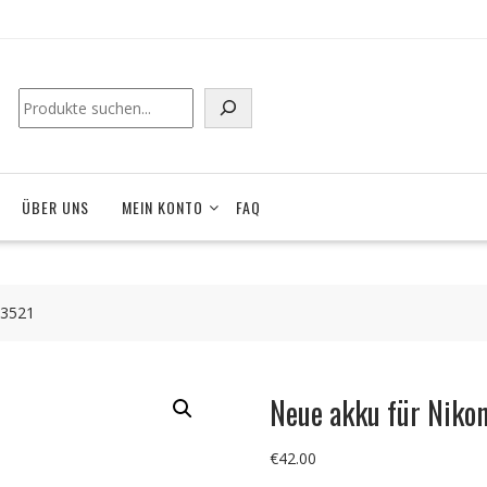
ÜBER UNS
MEIN KONTO
FAQ
93521
Neue akku für Niko
€
42.00