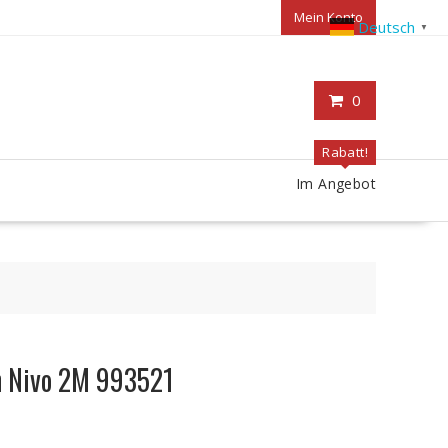
Mein Konto
Deutsch
▼
0
Rabatt!
Im Angebot
n Nivo 2M 993521