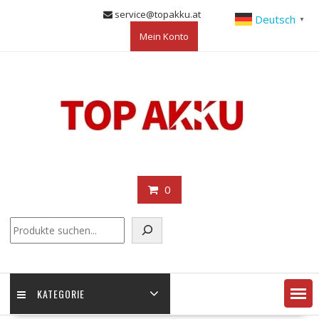
Skip
service@topakku.at
Deutsch
▼
to
Mein Konto
content
0
KATEGORIE