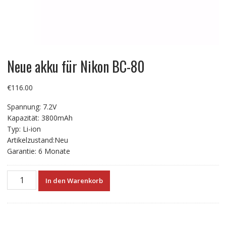
Neue akku für Nikon BC-80
€
116.00
Spannung: 7.2V
Kapazität: 3800mAh
Typ: Li-ion
Artikelzustand:Neu
Garantie: 6 Monate
Neue
In den Warenkorb
akku
für
Nikon
BC-