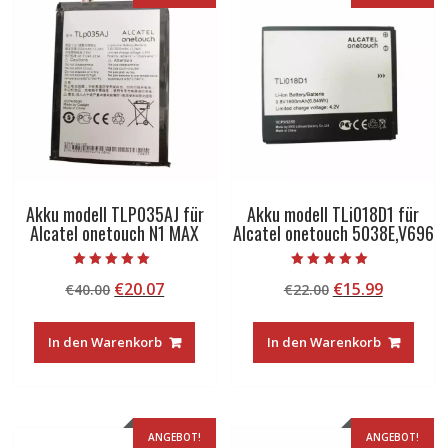
Akku modell TLP035AJ für
Akku modell TLi018D1 für
Alcatel onetouch N1 MAX
Alcatel onetouch 5038E,V696
Bewertet mit
Bewertet mit
Ursprünglicher
Aktueller
Ursprünglicher
Aktuelle
€
20.07
€
15.99
€
40.00
€
22.00
5.00
5.00
von 5
von 5
Preis
Preis
Preis
Preis
war:
ist:
war:
ist:
In den Warenkorb
In den Warenkorb
€40.00
€20.07.
€22.00
€15.99.
ANGEBOT!
ANGEBOT!