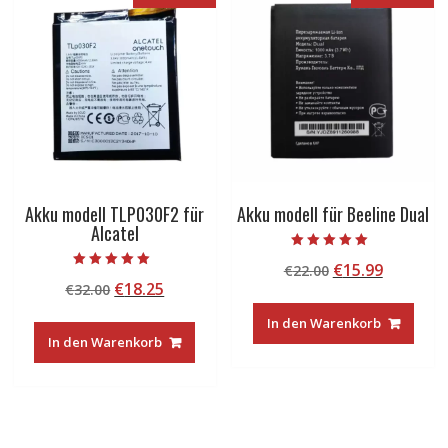
Akku modell TLP030F2 für
Akku modell für Beeline Dual
Alcatel
Bewertet mit
Ursprünglicher
Aktuelle
€
15.99
€
22.00
5.00
Bewertet mit
von 5
Ursprünglicher
Aktueller
€
18.25
€
32.00
Preis
Preis
5.00
von 5
Preis
Preis
war:
ist:
In den Warenkorb
war:
ist:
€22.00
€15.99.
In den Warenkorb
€32.00
€18.25.