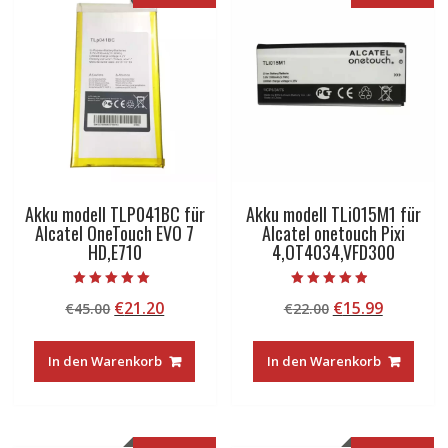
Akku modell TLP041BC für
Akku modell TLi015M1 für
Alcatel OneTouch EVO 7
Alcatel onetouch Pixi
HD,E710
4,OT4034,VFD300
Bewertet mit
Bewertet mit
Ursprünglicher
Aktueller
Ursprünglicher
Aktuelle
€
21.20
€
15.99
€
45.00
€
22.00
5.00
4.50
von 5
von 5
Preis
Preis
Preis
Preis
war:
ist:
war:
ist:
In den Warenkorb
In den Warenkorb
€45.00
€21.20.
€22.00
€15.99.