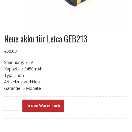
Neue akku für Leica GEB213
€
60.00
Spannung: 7.2V
Kapazität: 3450mAh
Typ: Li-ion
Artikelzustand:Neu
Garantie: 6 Monate
Neue
In den Warenkorb
akku
für
Leica
GEB213