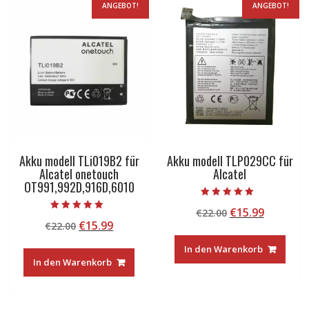
ANGEBOT!
ANGEBOT!
Akku modell TLi019B2 für
Akku modell TLP029CC für
Alcatel onetouch
Alcatel
OT991,992D,916D,6010
Bewertet mit
Ursprünglicher
Aktuelle
€
15.99
€
22.00
5.00
Bewertet mit
von 5
Ursprünglicher
Aktueller
€
15.99
€
22.00
Preis
Preis
5.00
von 5
Preis
Preis
war:
ist:
In den Warenkorb
war:
ist:
€22.00
€15.99.
In den Warenkorb
€22.00
€15.99.