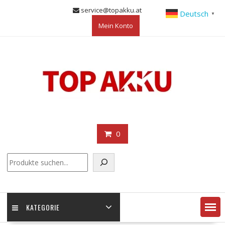
Skip
service@topakku.at
Deutsch
▼
to
Mein Konto
content
0
KATEGORIE