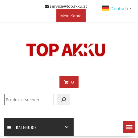
Skip
service@topakku.at
Deutsch
▼
to
Mein Konto
content
0
KATEGORIE