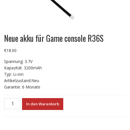
Neue akku für Game console R36S
€
18.00
Spannung: 3.7V
Kapazität: 3200mAh
Typ: Li-ion
Artikelzustand:Neu
Garantie: 6 Monate
Neue
In den Warenkorb
akku
für
Game
console