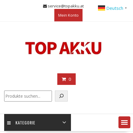
Skip
service@topakku.at
Deutsch
▼
to
Mein Konto
content
0
KATEGORIE