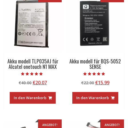
Akku modell TLP035AJ für
Akku modell für BQS-5052
Alcatel onetouch N1 MAX
SENSE
Bewertet mit
Bewertet mit
Ursprünglicher
Aktueller
Ursprünglicher
Aktuelle
€
20.07
€
15.99
€
40.00
€
22.00
5.00
5.00
von 5
von 5
Preis
Preis
Preis
Preis
war:
ist:
war:
ist:
In den Warenkorb
In den Warenkorb
€40.00
€20.07.
€22.00
€15.99.
ANGEBOT!
ANGEBOT!