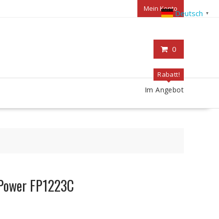
Mein Konto
Deutsch
▼
0
Rabatt!
Im Angebot
tPower FP1223C