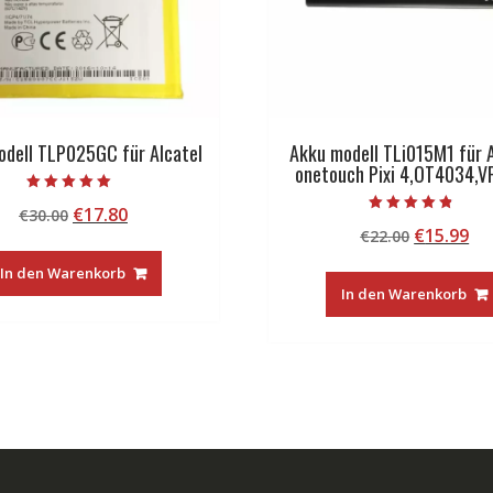
odell TLP025GC für Alcatel
Akku modell TLi015M1 für A
onetouch Pixi 4,OT4034,
Bewertet mit
Ursprünglicher
Aktueller
€
17.80
€
30.00
5.00
Bewertet mit
von 5
Ursprüng
Ak
€
15.99
Preis
Preis
€
22.00
4.50
von 5
Preis
Pr
war:
ist:
In den Warenkorb
war:
ist
€30.00
€17.80.
In den Warenkorb
€22.00
€1