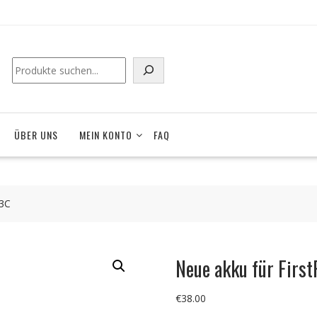
ÜBER UNS
MEIN KONTO
FAQ
23C
Neue akku für Firs
€
38.00