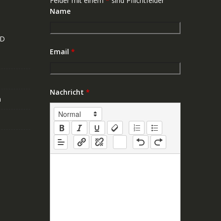
Felder mit einem
*
sind Pflichtfelder
Name
ND
Email
*
Nachricht
*
n