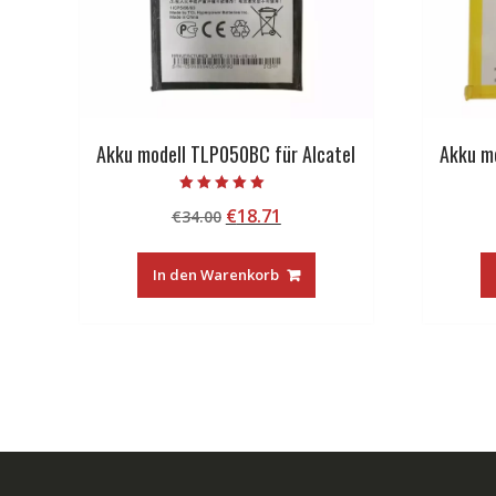
Akku modell TLP050BC für Alcatel
Akku m
Bewertet mit
Ursprünglicher
Aktueller
€
18.71
€
34.00
5.00
von 5
Preis
Preis
war:
ist:
In den Warenkorb
€34.00
€18.71.