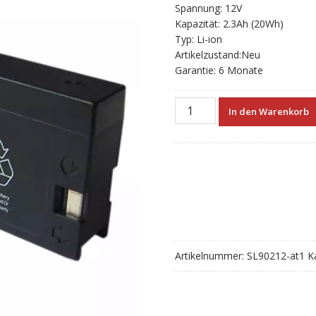
Spannung: 12V
Kapazität: 2.3Ah (20Wh)
Typ: Li-ion
Artikelzustand:Neu
Garantie: 6 Monate
Neue
In den Warenkorb
akku
für
FirstPower
FP1223C
Menge
Artikelnummer:
SL90212-at1
K