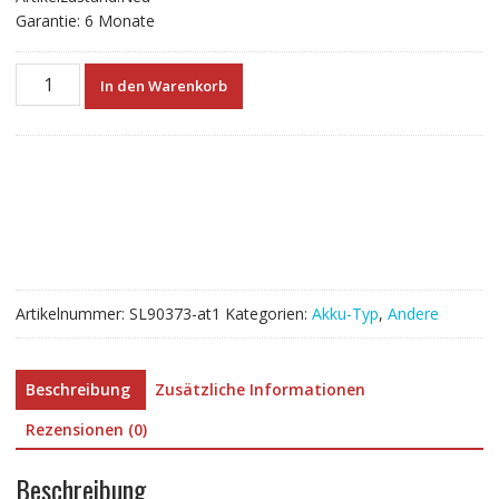
Garantie: 6 Monate
Neue
In den Warenkorb
akku
für
FARO
ACCSS6001,FOCUS3D
X330/X120
Menge
Artikelnummer:
SL90373-at1
Kategorien:
Akku-Typ
,
Andere
Beschreibung
Zusätzliche Informationen
Rezensionen (0)
Beschreibung