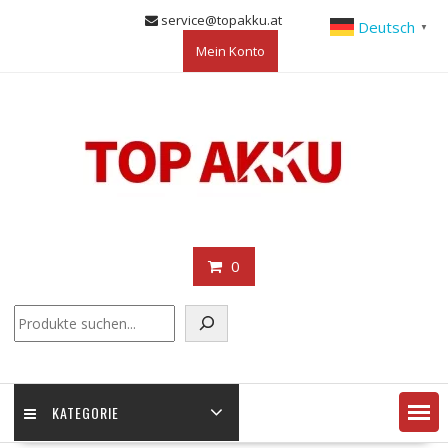
Skip
service@topakku.at
Deutsch
▼
to
Mein Konto
content
0
KATEGORIE