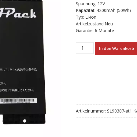
Spannung: 12V
Kapazität: 4200mAh (50Wh)
Typ: Li-ion
Artikelzustand:Neu
Garantie: 6 Monate
Neue
In den Warenkorb
akku
für
APACK
Y5005088
Menge
Artikelnummer:
SL90387-at1
K