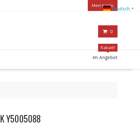
Mein Konto
Deutsch
▼
0
Rabatt!
Im Angebot
ACK Y5005088