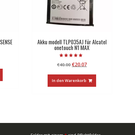
 SENSE
Akku modell TLP035AJ für Alcatel
onetouch N1 MAX
licher
tueller
Bewertet mit
Ursprünglicher
Aktueller
€
20.07
eis
€
40.00
5.00
von 5
Preis
Preis
:
war:
ist:
5.99.
In den Warenkorb
€40.00
€20.07.