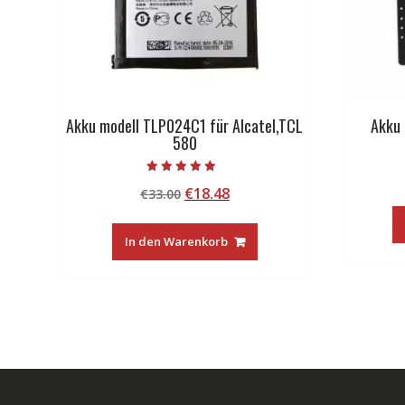
Akku modell TLP024C1 für Alcatel,TCL
Akku 
580
Bewertet mit
Ursprünglicher
Aktueller
€
18.48
€
33.00
5.00
von 5
Preis
Preis
war:
ist:
In den Warenkorb
€33.00
€18.48.