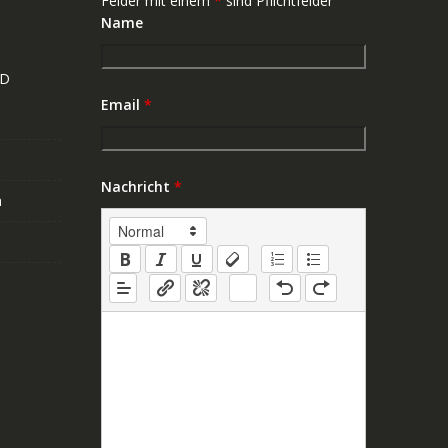
Felder mit einem
*
sind Pflichtfelder
Name
ND
Email
*
Nachricht
*
n