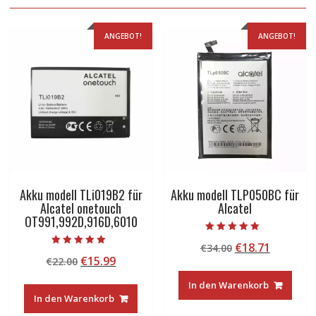
ANGEBOT!
ANGEBOT!
Akku modell TLi019B2 für
Akku modell TLP050BC für
Alcatel onetouch
Alcatel
OT991,992D,916D,6010
Bewertet mit
Ursprünglicher
Aktuelle
€
18.71
€
34.00
5.00
Bewertet mit
von 5
Ursprünglicher
Aktueller
€
15.99
€
22.00
Preis
Preis
5.00
von 5
Preis
Preis
war:
ist:
In den Warenkorb
war:
ist:
€34.00
€18.71.
In den Warenkorb
€22.00
€15.99.