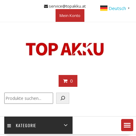
Skip
service@topakku.at
Deutsch
▼
to
Mein Konto
content
0
KATEGORIE