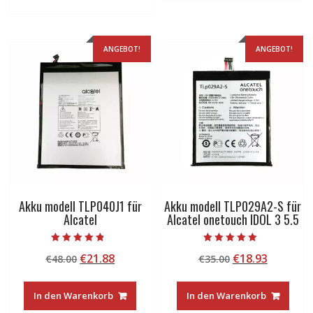
ANGEBOT!
ANGEBOT!
Akku modell TLP040J1 für
Akku modell TLP029A2-S für
Alcatel
Alcatel onetouch IDOL 3 5.5
Bewertet mit
Bewertet mit
Ursprünglicher
Aktueller
Ursprünglicher
Aktuelle
€
21.88
€
18.93
€
48.00
€
35.00
4.50
5.00
von 5
von 5
Preis
Preis
Preis
Preis
war:
ist:
war:
ist:
In den Warenkorb
In den Warenkorb
€48.00
€21.88.
€35.00
€18.93.