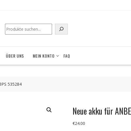
ÜBER UNS
MEIN KONTO
FAQ
3PS 535284
Neue akku für ANB
€
24.00