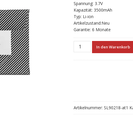
Spannung: 3.7V
Kapazität: 3500mAh
Typ: Li-ion
Artikelzustand:Neu
Garantie: 6 Monate
Neue
In den Warenkorb
akku
für
ANBERNIC
RG
353PS
535284
Menge
Artikelnummer:
SL90218-at1
K