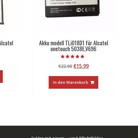
lcatel
Akku modell TLi018D1 für Alcatel
onetouch 5038E,V696
licher
tueller
Bewertet mit
Ursprünglicher
Aktueller
€
15.99
eis
€
22.00
5.00
von 5
Preis
Preis
:
war:
ist:
1.88.
In den Warenkorb
€22.00
€15.99.