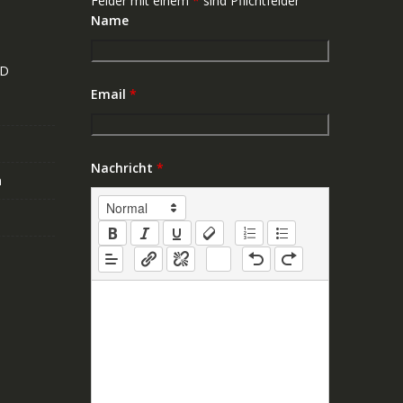
Felder mit einem
*
sind Pflichtfelder
Name
ND
Email
*
Nachricht
*
n