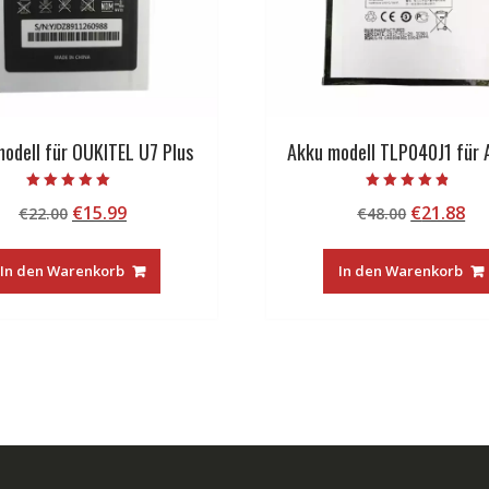
odell für OUKITEL U7 Plus
Akku modell TLP040J1 für A
Bewertet mit
Bewertet mit
Ursprünglicher
Aktueller
Ursprüng
Ak
€
15.99
€
21.88
€
22.00
€
48.00
5.00
4.50
von 5
von 5
Preis
Preis
Preis
Pr
war:
ist:
war:
ist
In den Warenkorb
In den Warenkorb
€22.00
€15.99.
€48.00
€2