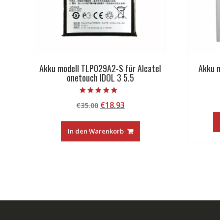
Akku modell TLP029A2-S für Alcatel
Akku m
onetouch IDOL 3 5.5
Bewertet mit
Ursprünglicher
Aktueller
€
18.93
€
35.00
5.00
von 5
Preis
Preis
war:
ist:
In den Warenkorb
€35.00
€18.93.