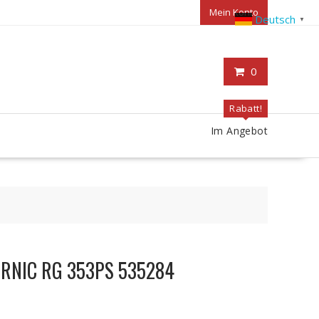
Mein Konto
Deutsch
▼
0
Rabatt!
Im Angebot
ERNIC RG 353PS 535284