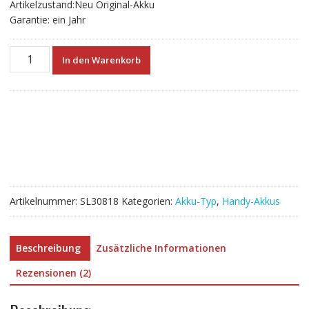
Artikelzustand:Neu Original-Akku
Garantie: ein Jahr
Akku
In den Warenkorb
modell
für
Explay
N1
Menge
Artikelnummer:
SL30818
Kategorien:
Akku-Typ
,
Handy-Akkus
Beschreibung
Zusätzliche Informationen
Rezensionen (2)