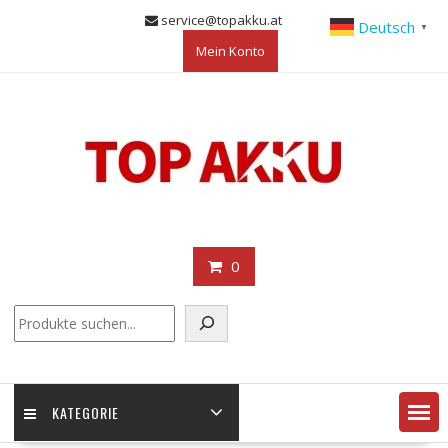
Skip
service@topakku.at
Deutsch
▼
to
Mein Konto
content
0
KATEGORIE