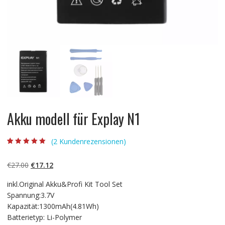
Akku modell für Explay N1
(
2
Kundenrezensionen)
Bewertet mit
2
5.00
von 5,
basierend auf
Ursprünglicher
Aktueller
€
27.00
€
17.12
Kundenbewertun
gen
Preis
Preis
inkl.Original Akku&Profi Kit Tool Set
war:
ist:
Spannung:3.7V
€27.00
€17.12.
Kapazität:1300mAh(4.81Wh)
Batterietyp: Li-Polymer