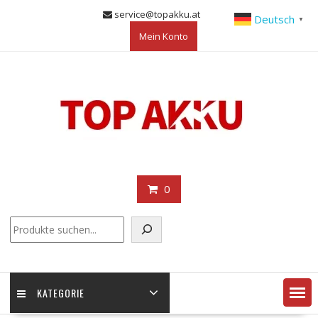
Skip
service@topakku.at
Deutsch
▼
to
Mein Konto
content
0
KATEGORIE