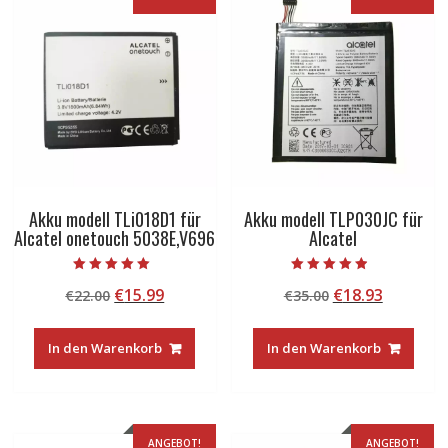
Akku modell TLi018D1 für
Akku modell TLP030JC für
Alcatel onetouch 5038E,V696
Alcatel
Bewertet mit
Bewertet mit
Ursprünglicher
Aktueller
Ursprünglicher
Aktuelle
€
15.99
€
18.93
€
22.00
€
35.00
5.00
4.50
von 5
von 5
Preis
Preis
Preis
Preis
war:
ist:
war:
ist:
In den Warenkorb
In den Warenkorb
€22.00
€15.99.
€35.00
€18.93.
ANGEBOT!
ANGEBOT!