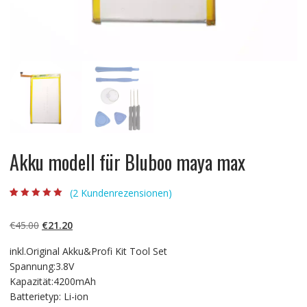
Akku modell für Bluboo maya max
(
2
Kundenrezensionen)
Bewertet mit
2
5.00
von 5,
basierend auf
Ursprünglicher
Aktueller
€
45.00
€
21.20
Kundenbewertun
gen
Preis
Preis
inkl.Original Akku&Profi Kit Tool Set
war:
ist:
Spannung:3.8V
€45.00
€21.20.
Kapazität:4200mAh
Batterietyp: Li-ion