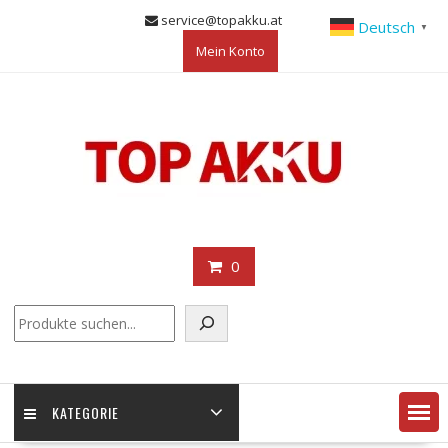
Skip
service@topakku.at
Deutsch
▼
to
Mein Konto
content
0
KATEGORIE