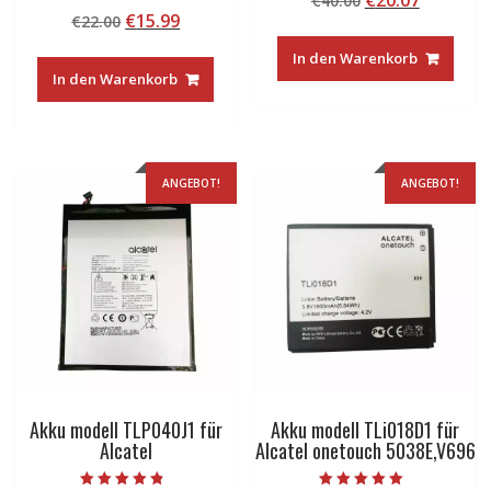
€
20.07
€
40.00
Bewertet mit
von 5
Ursprünglicher
Aktueller
€
15.99
€
22.00
Preis
Preis
4.50
von 5
Preis
Preis
war:
ist:
In den Warenkorb
war:
ist:
€40.00
€20.07.
In den Warenkorb
€22.00
€15.99.
ANGEBOT!
ANGEBOT!
Akku modell TLP040J1 für
Akku modell TLi018D1 für
Alcatel
Alcatel onetouch 5038E,V696