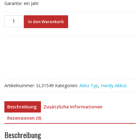
Garantie: ein Jahr
Akku
In den Warenkorb
modell
BL-
23CX
für
Infinix
Zero
2
Menge
Artikelnummer:
SL31549
Kategorien:
Akku-Typ
,
Handy-Akkus
Beschreibung
Zusätzliche Informationen
Rezensionen (0)
Beschreibung