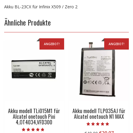
Akku BL-23CX für Infinix X509 / Zero 2
Ähnliche Produkte
ANGEBOT!
ANGEBOT!
Akku modell TLi015M1 für
Akku modell TLP035AJ für
Alcatel onetouch Pixi
Alcatel onetouch N1 MAX
4,OT4034,VFD300
Bewertet mit
Ursprünglicher
Aktuelle
5.00