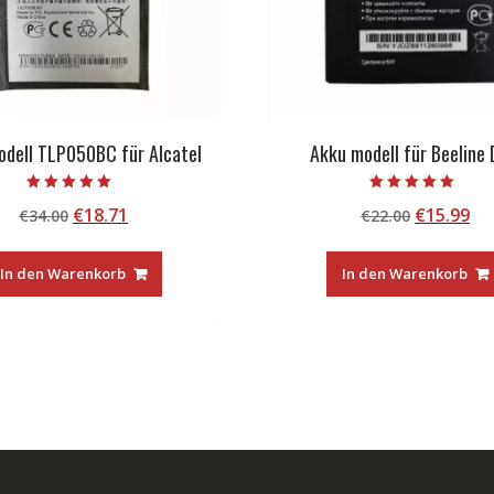
odell TLP050BC für Alcatel
Akku modell für Beeline 
Bewertet mit
Bewertet mit
Ursprünglicher
Aktueller
Ursprüng
Ak
€
18.71
€
15.99
€
34.00
€
22.00
5.00
5.00
von 5
von 5
Preis
Preis
Preis
Pr
war:
ist:
war:
ist
In den Warenkorb
In den Warenkorb
€34.00
€18.71.
€22.00
€1