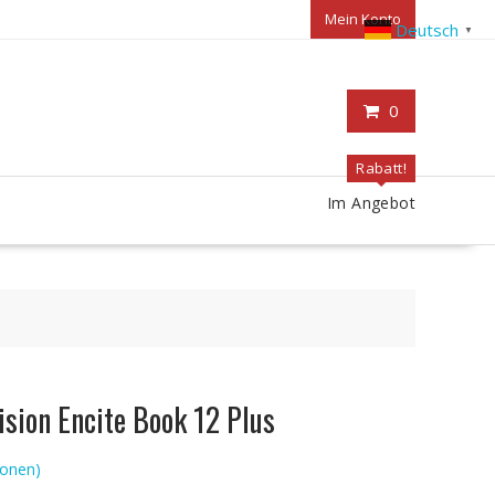
Mein Konto
Deutsch
▼
0
Rabatt!
Im Angebot
sion Encite Book 12 Plus
onen)