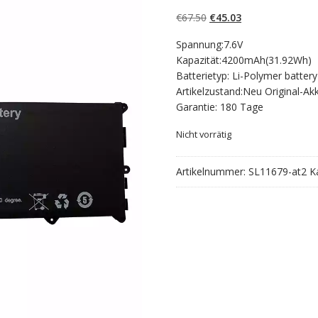
5.00
von 5,
basierend auf
Ursprünglicher
Aktueller
€
67.50
€
45.03
Kundenbewertun
gen
Preis
Preis
Spannung:7.6V
war:
ist:
Kapazität:4200mAh(31.92Wh)
€67.50
€45.03.
Batterietyp: Li-Polymer battery
Artikelzustand:Neu Original-Ak
Garantie: 180 Tage
Nicht vorrätig
Artikelnummer:
SL11679-at2
K