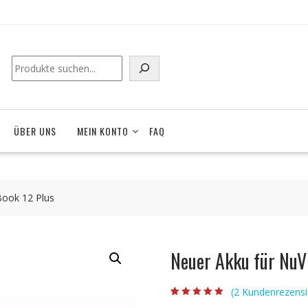
ÜBER UNS
MEIN KONTO
FAQ
Book 12 Plus
Neuer Akku für NuVi
(
2
Kundenrezensi
Bewertet mit
2