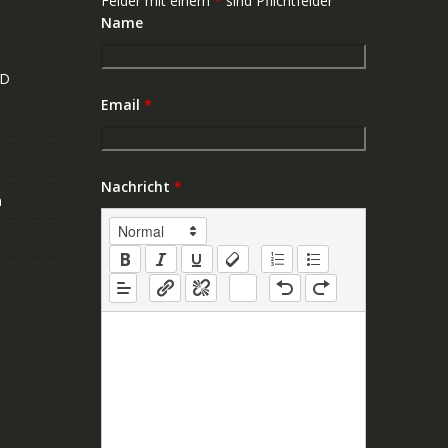
Felder mit einem
*
sind Pflichtfelder
Name
ND
Email
*
Nachricht
*
n