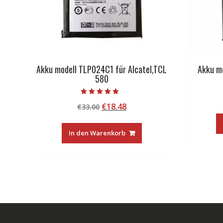
Akku modell TLP024C1 für Alcatel,TCL
Akku m
580
Bewertet mit
Ursprünglicher
Aktueller
€
18.48
€
33.00
5.00
von 5
Preis
Preis
war:
ist:
In den Warenkorb
€33.00
€18.48.