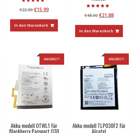
Bewertet mit
Ursprünglicher
Aktueller
€
15.99
€
22.00
5.00
Bewertet mit
von 5
Ursprünglicher
Aktuelle
€
21.88
Preis
Preis
€
48.00
4.50
von 5
Preis
Preis
war:
ist:
In den Warenkorb
war:
ist:
€22.00
€15.99.
In den Warenkorb
€48.00
€21.88.
ANGEBOT!
ANGEBOT!
Akku modell OTWL1 für
Akku modell TLP030F2 für
Blackberry Passport Q30
Alcatel