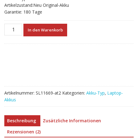
Artikelzustand:Neu Original-Akku
Garantie: 180 Tage
Neuer
In den Warenkorb
Akku
für
LENOVO
IdeaPad
S350
Menge
Artikelnummer:
SL11669-at2
Kategorien:
Akku-Typ
,
Laptop-
Akkus
Beschreibung
Zusätzliche Informationen
Rezensionen (2)