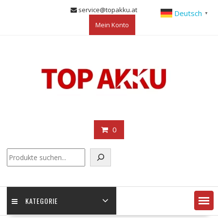
Skip
service@topakku.at
Deutsch
▼
to
Mein Konto
content
0
KATEGORIE