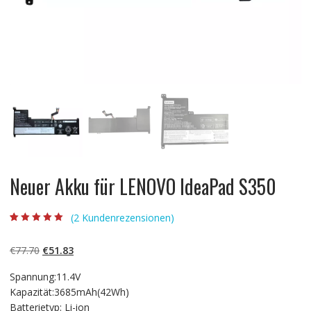
Neuer Akku für LENOVO IdeaPad S350
(
2
Kundenrezensionen)
Bewertet mit
2
5.00
von 5,
basierend auf
Ursprünglicher
Aktueller
€
77.70
€
51.83
Kundenbewertun
gen
Preis
Preis
Spannung:11.4V
war:
ist:
Kapazität:3685mAh(42Wh)
€77.70
€51.83.
Batterietyp: Li-ion