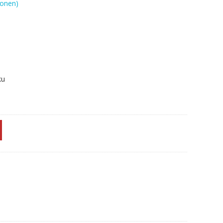
onen)
ku
D,S875,S875D