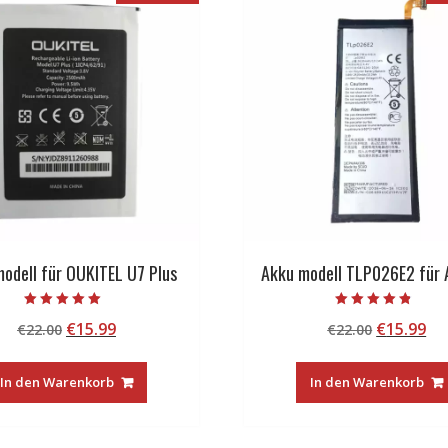
odell für OUKITEL U7 Plus
Akku modell TLP026E2 für 
Bewertet mit
Bewertet mit
Ursprünglicher
Aktueller
Ursprüng
Ak
€
15.99
€
15.99
€
22.00
€
22.00
5.00
4.50
von 5
von 5
Preis
Preis
Preis
Pr
war:
ist:
war:
ist
In den Warenkorb
In den Warenkorb
€22.00
€15.99.
€22.00
€1