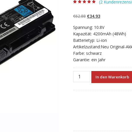
(
2
Kundenrezensi
Bewertet mit
2
5.00
von 5,
basierend auf
Ursprünglicher
Aktueller
€
62.88
€
34.93
Kundenbewertun
gen
Preis
Preis
Spannung: 10.8V
war:
ist:
Kapazität: 4200mAh (48Wh)
€62.88
€34.93.
Batterietyp: Li-ion
Artikelzustand:Neu Original-Ak
Farbe: schwarz
Garantie: ein Jahr
Neuer
In den Warenkorb
Akku
für
laptop
TOSHIBA
Satellite
S850D,S855,S855D,S870,S870
Menge