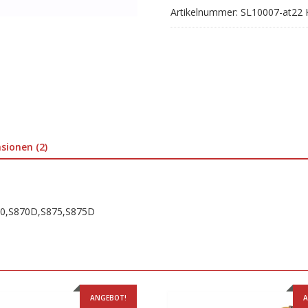
Artikelnummer:
SL10007-at22
sionen (2)
870,S870D,S875,S875D
ANGEBOT!
A