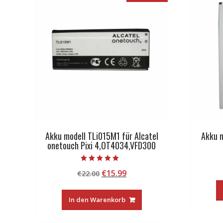
Akku modell TLi015M1 für Alcatel
Akku m
onetouch Pixi 4,OT4034,VFD300
Bewertet mit
Ursprünglicher
Aktueller
€
15.99
€
22.00
4.50
von 5
Preis
Preis
war:
ist:
In den Warenkorb
€22.00
€15.99.