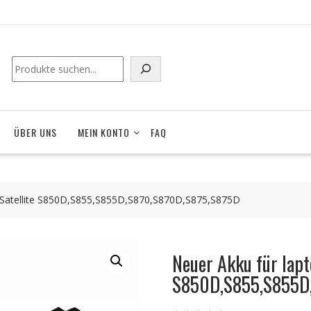
ÜBER UNS
MEIN KONTO
FAQ
 Satellite S850D,S855,S855D,S870,S870D,S875,S875D
Neuer Akku für lap
S850D,S855,S855D