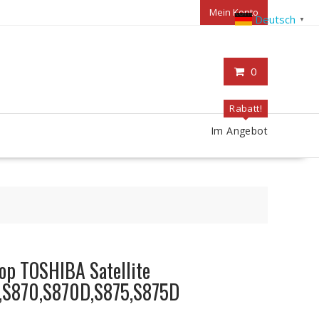
Mein Konto
Deutsch
▼
0
Rabatt!
Im Angebot
top TOSHIBA Satellite
,S870,S870D,S875,S875D