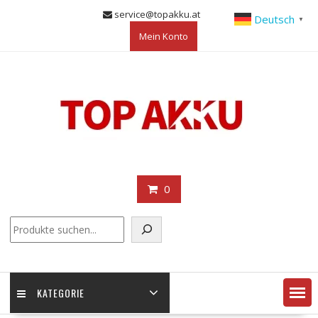
Skip
service@topakku.at
Deutsch
▼
to
Mein Konto
content
0
KATEGORIE