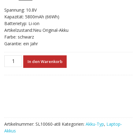
ungen
Preis
Preis
Spannung: 10.8V
war:
ist:
Kapazität: 5800mAh (66Wh)
€75.84
€42.13.
Batterietyp: Li-ion
Artikelzustand:Neu Original-Akku
Farbe: schwarz
Garantie: ein Jahr
Neuer
In den Warenkorb
Akku
für
laptop
TOSHIBA
PORTEGE
R30-
A-
134,PORTEGE
R30-
Artikelnummer:
SL10060-at8
Kategorien:
Akku-Typ
,
Laptop-
A-
Akkus
137