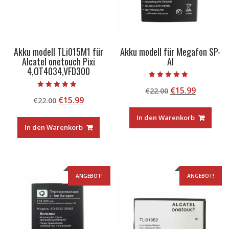
Akku modell TLi015M1 für
Akku modell für Megafon SP-
Alcatel onetouch Pixi
AI
4,OT4034,VFD300
Bewertet mit
Ursprünglicher
Aktuelle
€
15.99
€
22.00
4.50
Bewertet mit
von 5
Ursprünglicher
Aktueller
€
15.99
€
22.00
Preis
Preis
4.50
von 5
Preis
Preis
war:
ist:
In den Warenkorb
war:
ist:
€22.00
€15.99.
In den Warenkorb
€22.00
€15.99.
ANGEBOT!
ANGEBOT!