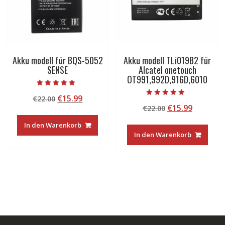
Akku modell für BQS-5052
Akku modell TLi019B2 für
SENSE
Alcatel onetouch
OT991,992D,916D,6010
Bewertet mit
Ursprünglicher
Aktueller
€
15.99
€
22.00
5.00
Bewertet mit
von 5
Ursprünglicher
Aktuelle
€
15.99
Preis
Preis
€
22.00
5.00
von 5
Preis
Preis
war:
ist:
In den Warenkorb
war:
ist:
€22.00
€15.99.
In den Warenkorb
€22.00
€15.99.