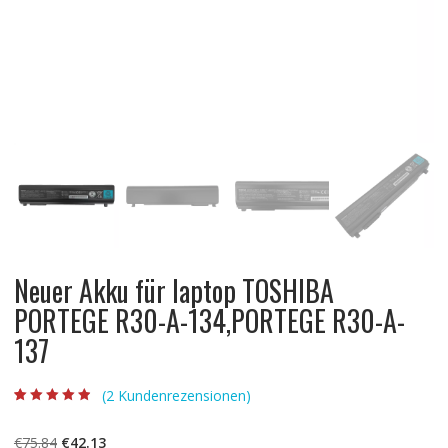
Neuer Akku für laptop TOSHIBA
PORTEGE R30-A-134,PORTEGE R30-A-
137
(
2
Kundenrezensionen)
Bewertet mit
2
4.50
von 5,
basierend auf
Ursprünglicher
Aktueller
€
75.84
€
42.13
Kundenbewert