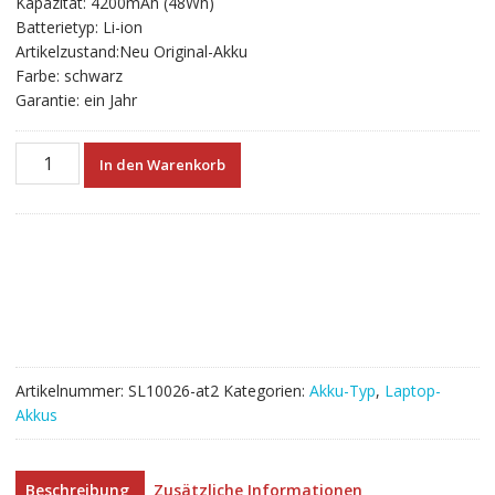
Kapazität: 4200mAh (48Wh)
€49.92
€27.73.
Batterietyp: Li-ion
Artikelzustand:Neu Original-Akku
Farbe: schwarz
Garantie: ein Jahr
Neuer
In den Warenkorb
Akku
für
laptop
TOSHIBA
PABAS262
Menge
Artikelnummer:
SL10026-at2
Kategorien:
Akku-Typ
,
Laptop-
Akkus
Beschreibung
Zusätzliche Informationen