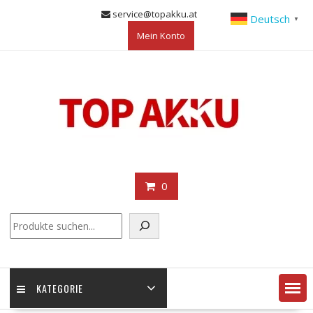
Skip
service@topakku.at
Deutsch
▼
to
Mein Konto
content
0
KATEGORIE