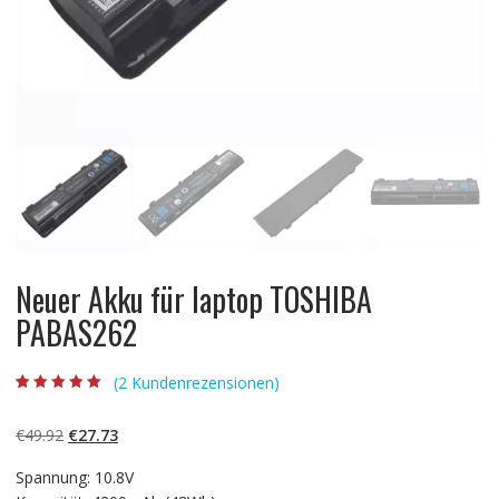
Neuer Akku für laptop TOSHIBA
PABAS262
(
2
Kundenrezensionen)
Bewertet mit
2
5.00
von 5,
basierend auf
Ursprünglicher
Aktueller
€
49.92
€
27.73
Kundenbewertun
gen
Preis
Preis
Spannung: 10.8V
war:
ist: