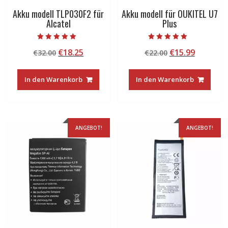
Akku modell TLP030F2 für
Akku modell für OUKITEL U7
Alcatel
Plus
Bewertet mit
Bewertet mit
Ursprünglicher
Aktueller
Ursprünglicher
Aktuelle
€
18.25
€
15.99
€
32.00
€
22.00
5.00
5.00
von 5
von 5
Preis
Preis
Preis
Preis
war:
ist:
war:
ist:
In den Warenkorb
In den Warenkorb
€32.00
€18.25.
€22.00
€15.99.
ANGEBOT!
ANGEBOT!