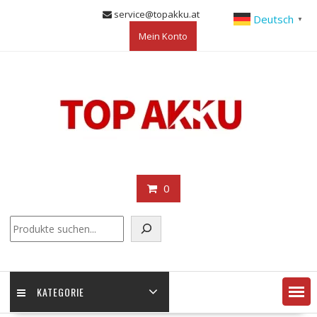
Skip
service@topakku.at
Deutsch
▼
to
Mein Konto
content
0
KATEGORIE