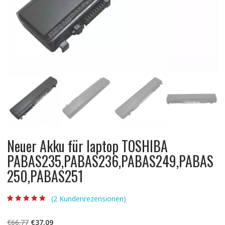
Neuer Akku für laptop TOSHIBA
PABAS235,PABAS236,PABAS249,PABAS
250,PABAS251
(
2
Kundenrezensionen)
Bewertet mit
2
4.50
von 5,
basierend auf
Ursprünglicher
Aktueller
€
66.77
€
37.09
Kundenbewert