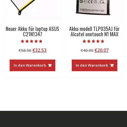
Neuer Akku für laptop ASUS
Akku modell TLP035AJ für
C21N1347
Alcatel onetouch N1 MAX
Bewertet mit
Bewertet mit
Ursprünglicher
Aktueller
Ursprünglicher
Aktuelle
€
32.53
€
20.07
€
58.56
€
40.00
4.50
5.00
von 5
von 5
Preis
Preis
Preis
Preis
war:
ist:
war:
ist:
In den Warenkorb
In den Warenkorb
€58.56
€32.53.
€40.00
€20.07.