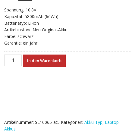
ungen
Preis
Preis
Spannung: 10.8V
war:
ist:
Kapazität: 5800mAh (66Wh)
€66.77
€37.09.
Batterietyp: Li-ion
Artikelzustand:Neu Original-Akku
Farbe: schwarz
Garantie: ein Jahr
Neuer
In den Warenkorb
Akku
für
laptop
TOSHIBA
PABAS235,PABAS236,PABAS249,PABAS250,PABAS251
Menge
Artikelnummer:
SL10065-at5
Kategorien:
Akku-Typ
,
Laptop-
Akkus