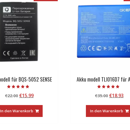
odell für BQS-5052 SENSE
Akku modell TLI016D7 für A
Bewertet mit
Bewertet mit
Ursprünglicher
Aktueller
Ursprüng
Ak
€
15.99
€
18.93
€
22.00
€
35.00
5.00
5.00
von 5
von 5
Preis
Preis
Preis
Pr
war:
ist:
war:
ist
In den Warenkorb
In den Warenkorb
€22.00
€15.99.
€35.00
€1