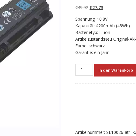
5.00
von 5,
basierend auf
Ursprünglicher
Aktueller
€
49.92
€
27.73
Kundenbewertun
gen
Preis
Preis
Spannung: 10.8V
war:
ist:
Kapazität: 4200mAh (48Wh)
€49.92
€27.73.
Batterietyp: Li-ion
Artikelzustand:Neu Original-Ak
Farbe: schwarz
Garantie: ein Jahr
Neuer
In den Warenkorb
Akku
für
laptop
TOSHIBA
PA5024U-
1BRS
Menge
Artikelnummer:
SL10026-at1
K