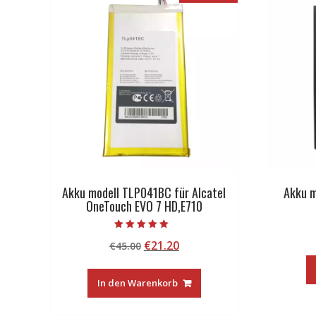
Akku modell TLP041BC für Alcatel
Akku m
OneTouch EVO 7 HD,E710
Bewertet mit
Ursprünglicher
Aktueller
€
21.20
€
45.00
5.00
von 5
Preis
Preis
war:
ist:
In den Warenkorb
€45.00
€21.20.