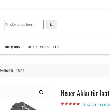
ÜBER UNS
MEIN KONTO
FAQ
A PA5024U-1BRS
Neuer Akku für la
(
2
Kundenrezensi
Bewertet mit
2