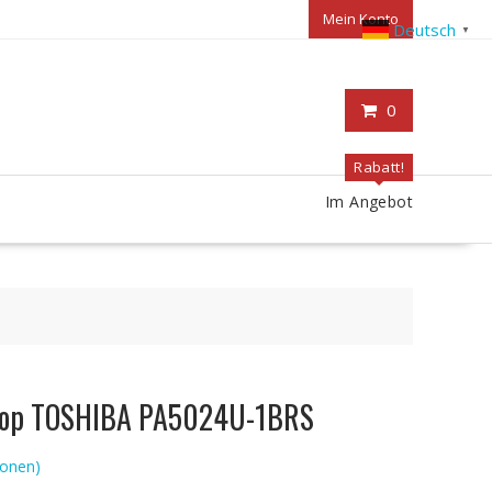
Mein Konto
Deutsch
▼
0
Rabatt!
Im Angebot
ptop TOSHIBA PA5024U-1BRS
onen)